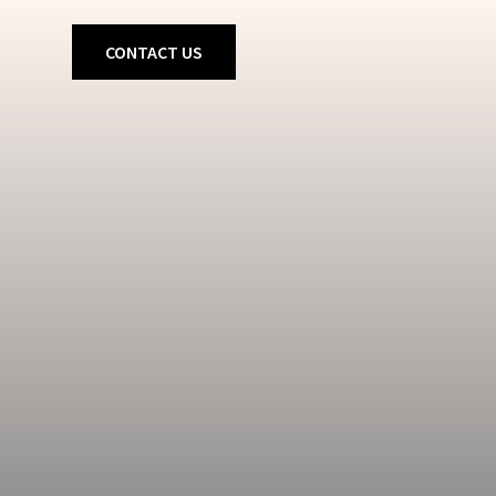
CONTACT US