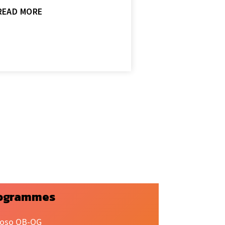
READ MORE
ogrammes
oso OB-OG