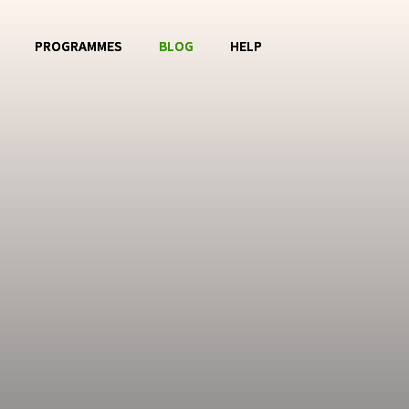
PROGRAMMES
BLOG
HELP
o OBOG
Music Club
Contact
La Watoto
Food Aid
FAQ
Girls Club
Fashion Show