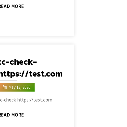
READ MORE
tc-check-
https://test.com
May 13, 2026
tc-check https://test.com
READ MORE