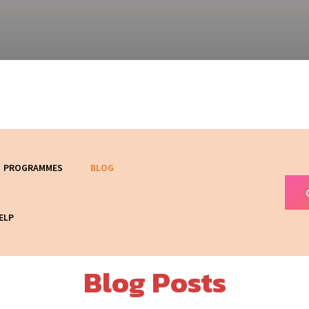
PROGRAMMES
BLOG
G
Music Club
ELP
oto
Food Aid
ntact
Blog Posts
Girls Club
AQ
Fashion Show