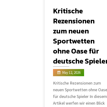
Kritische
Rezensionen
zum neuen
Sportwetten
ohne Oase für
deutsche Spiele
May 12, 2026
Kritische Rezensionen zum
neuen Sportwetten ohne Oas
für deutsche Spieler In diesem
Artikel werfen wir einen Blick