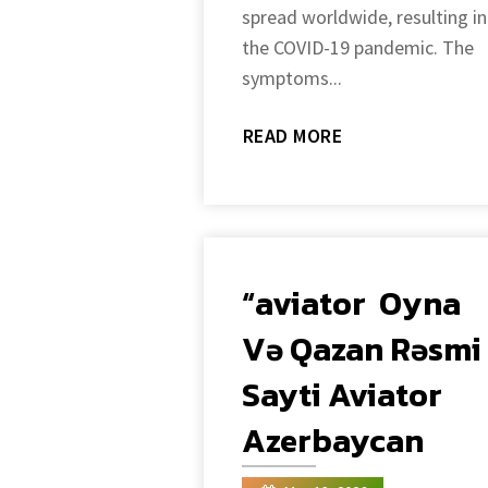
spread worldwide, resulting in
the COVID-19 pandemic. The
symptoms...
READ MORE
“aviator ️ Oyna
Və Qazan Rəsmi
Sayti Aviator
Azerbaycan