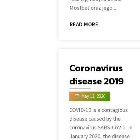
Mostbet oraz jego...
READ MORE
Coronavirus
disease 2019
May 13, 2026
COVID-19 is a contagious
disease caused by the
coronavirus SARS-CoV-2. In
January 2020, the disease