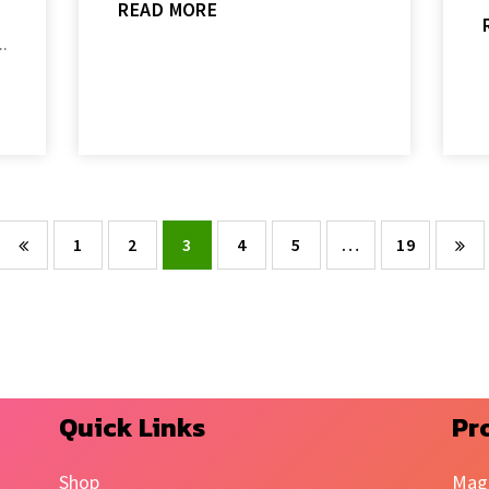
READ MORE
.
1
2
3
4
5
…
19
Quick Links
Pr
Shop
Mag