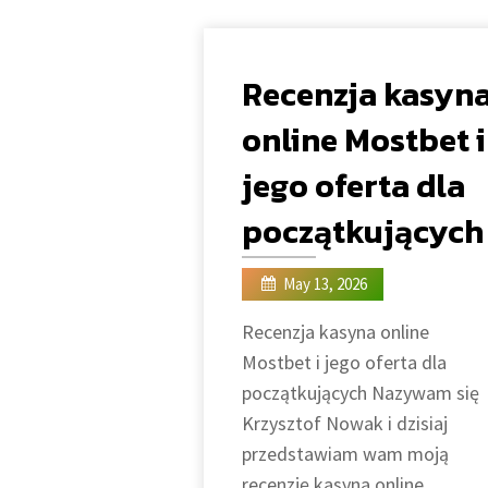
Recenzja kasyn
online Mostbet i
jego oferta dla
początkujących
May 13, 2026
Recenzja kasyna online
Mostbet i jego oferta dla
początkujących Nazywam się
Krzysztof Nowak i dzisiaj
przedstawiam wam moją
recenzję kasyna online