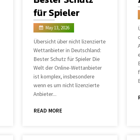
für Spieler
May 13, 2026
Übersicht über nicht lizenzierte
Wettanbieter in Deutschland:
Bester Schutz für Spieler Die
B
Welt der Online-Wettanbieter
f
ist komplex, insbesondere
E
wenn es um nicht lizenzierte
Anbieter...
READ MORE