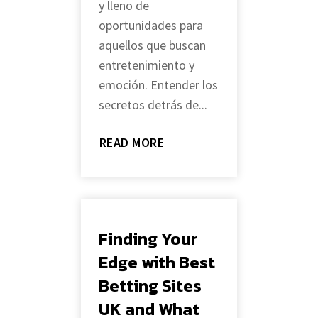
y lleno de
oportunidades para
aquellos que buscan
entretenimiento y
emoción. Entender los
secretos detrás de...
READ MORE
Finding Your
Edge with Best
Betting Sites
UK and What