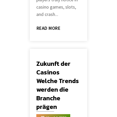
casino games, slots,
and crash...
READ MORE
Zukunft der
Casinos
Welche Trends
werden die
Branche
prägen