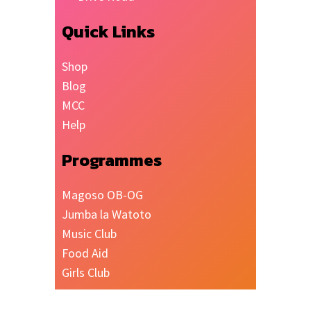
Quick Links
Shop
Blog
MCC
Help
Programmes
Magoso OB-OG
Jumba la Watoto
Music Club
Food Aid
Girls Club