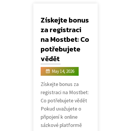
Získejte bonus
za registraci
na Mostbet: Co
potřebujete
vědět
May 14, 2026
Získejte bonus za
registraci na Mostbet:
Co potřebujete vědět
Pokud uvažujete o
připojení k online
sázkové platformě