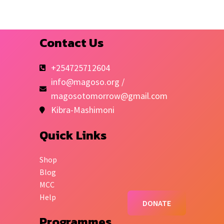
Contact Us
+254725712604
info@magoso.org /
magosotomorrow@gmail.com
Kibra-Mashimoni
Quick Links
Shop
Blog
MCC
Help
DONATE
Programmes