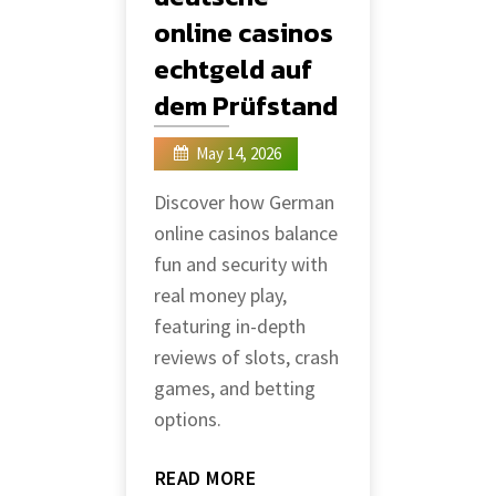
online casinos
echtgeld auf
dem Prüfstand
May 14, 2026
Discover how German
online casinos balance
fun and security with
real money play,
featuring in-depth
reviews of slots, crash
games, and betting
options.
READ MORE