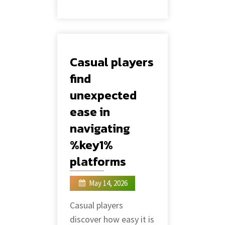
Casual players
find
unexpected
ease in
navigating
%key1%
platforms
May 14, 2026
Casual players
discover how easy it is