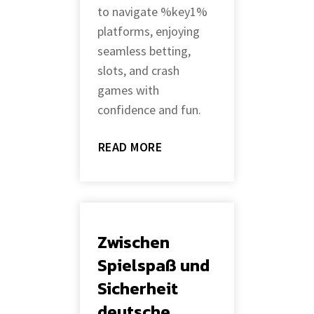
to navigate %key1%
platforms, enjoying
seamless betting,
slots, and crash
games with
confidence and fun.
READ MORE
Zwischen
Spielspaß und
Sicherheit
deutsche