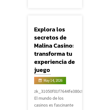
Explora los
secretos de
Malina Casino:
transforma tu
experiencia de
juego
May 14, 2026
zk_31050f01f7644fe380cf85a31f9f1e35
El mundo de los
casinos es fascinante