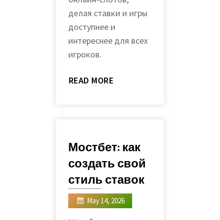
делая ставки и игры
доступнее и
интереснее для всех
игроков.
READ MORE
Мостбет: как
создать свой
стиль ставок
May 14, 2026