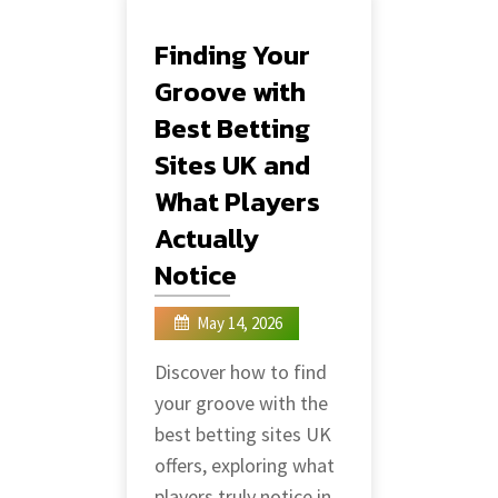
Finding Your
Groove with
Best Betting
Sites UK and
What Players
Actually
Notice
May 14, 2026
Discover how to find
your groove with the
best betting sites UK
offers, exploring what
players truly notice in