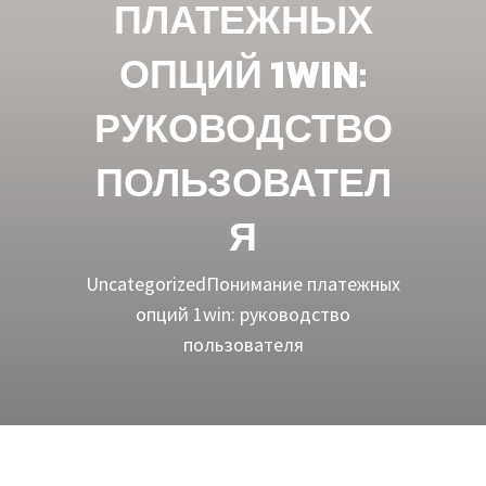
ПЛАТЕЖНЫХ
ОПЦИЙ 1WIN:
РУКОВОДСТВО
ПОЛЬЗОВАТЕЛ
Я
Uncategorized
Понимание платежных
опций 1win: руководство
пользователя