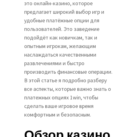
это онлайн-казино, которое
предлагает широкий выбор игр и
удобные платёжные опции для
пользователей. Это заведение
подойдёт как новичкам, так и
опытным игрокам, желающим
наслаждаться качественными
развлечениями и быстро
производить финансовые операции.
В этой статье я подробно разберу
все аспекты, которые важно знать о
платежных опциях 1win, чтобы
сделать ваше игровое время
комфортным и безопасным.
Обзор казино