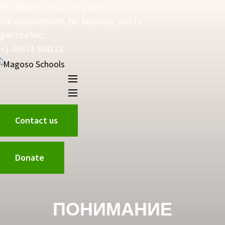
Skip
info@eganconsultancy.com
to
For Appointment, for Inquiries, and to
content
get started...
+1 69874 584123
Contact us
Donate
ПОНИМАНИЕ