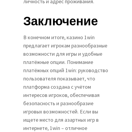
личность и адрес проживания.
Заключение
В конечном итоге, казино 1win
предлагает игрокам разнообразные
возможности для игры и удобные
платёжные опции. Понимание
платёжных опций 1win: руководство
пользователя показывает, что
платформа создана с учётом
интересов игроков, обеспечивая
безопасность и разнообразие
игровых возможностей. Если вы
ищете место для азартных игр в
интернете, 1win – отличное