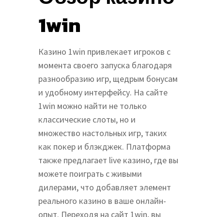
1win
Казино 1win привлекает игроков с
момента своего запуска благодаря
разнообразию игр, щедрым бонусам
и удобному интерфейсу. На сайте
1win можно найти не только
классические слоты, но и
множество настольных игр, таких
как покер и блэкджек. Платформа
также предлагает live казино, где вы
можете поиграть с живыми
дилерами, что добавляет элемент
реального казино в ваше онлайн-
опыт. Переходя на сайт 1win, вы