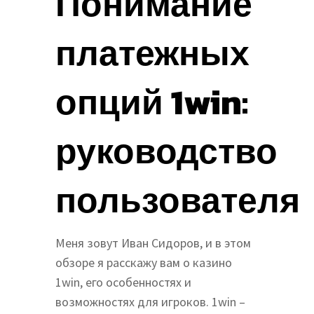
Понимание
платежных
опций 1win:
руководство
пользователя
Меня зовут Иван Сидоров, и в этом
обзоре я расскажу вам о казино
1win, его особенностях и
возможностях для игроков. 1win –