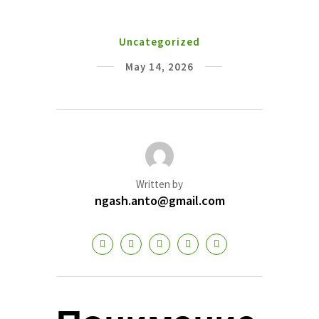
Uncategorized
May 14, 2026
Written by
ngash.anto@gmail.com