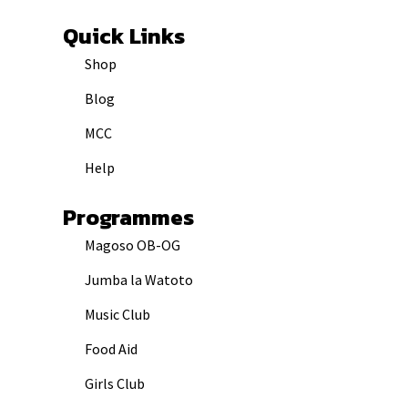
Quick Links
Shop
Blog
MCC
Help
Programmes
Magoso OB-OG
Jumba la Watoto
Music Club
Food Aid
Girls Club