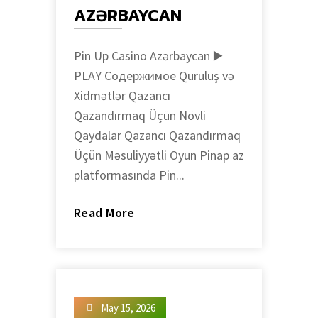
AZƏRBAYCAN
Pin Up Casino Azərbaycan ▶️
PLAY Содержимое Quruluş və
Xidmətlər Qazancı
Qazandırmaq Üçün Növli
Qaydalar Qazancı Qazandırmaq
Üçün Məsuliyyətli Oyun Pinap az
platformasında Pin...
Read More
May 15, 2026