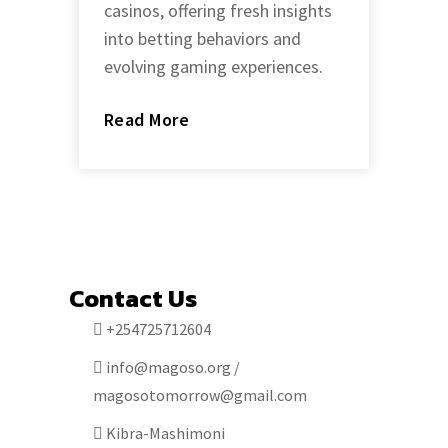
casinos, offering fresh insights
into betting behaviors and
evolving gaming experiences.
Read More
Contact Us
+254725712604
info@magoso.org /
magosotomorrow@gmail.com
Kibra-Mashimoni