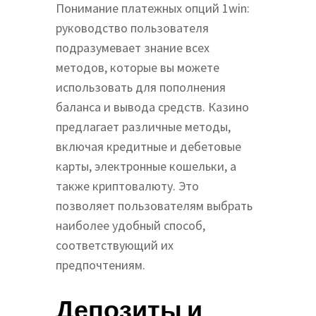
Понимание платежных опций 1win:
руководство пользователя
подразумевает знание всех
методов, которые вы можете
использовать для пополнения
баланса и вывода средств. Казино
предлагает различные методы,
включая кредитные и дебетовые
карты, электронные кошельки, а
также криптовалюту. Это
позволяет пользователям выбрать
наиболее удобный способ,
соответствующий их
предпочтениям.
Депозиты и