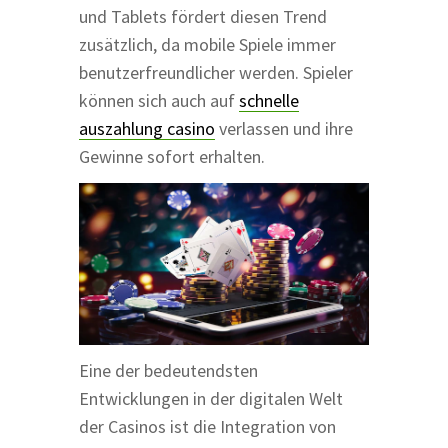
und Tablets fördert diesen Trend
zusätzlich, da mobile Spiele immer
benutzerfreundlicher werden. Spieler
können sich auch auf
schnelle
auszahlung casino
verlassen und ihre
Gewinne sofort erhalten.
Eine der bedeutendsten
Entwicklungen in der digitalen Welt
der Casinos ist die Integration von