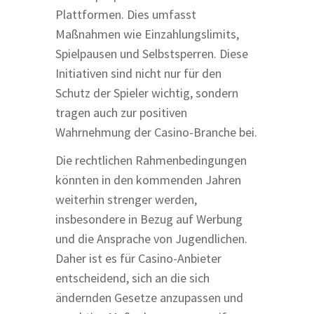
Plattformen. Dies umfasst
Maßnahmen wie Einzahlungslimits,
Spielpausen und Selbstsperren. Diese
Initiativen sind nicht nur für den
Schutz der Spieler wichtig, sondern
tragen auch zur positiven
Wahrnehmung der Casino-Branche bei.
Die rechtlichen Rahmenbedingungen
könnten in den kommenden Jahren
weiterhin strenger werden,
insbesondere in Bezug auf Werbung
und die Ansprache von Jugendlichen.
Daher ist es für Casino-Anbieter
entscheidend, sich an die sich
ändernden Gesetze anzupassen und