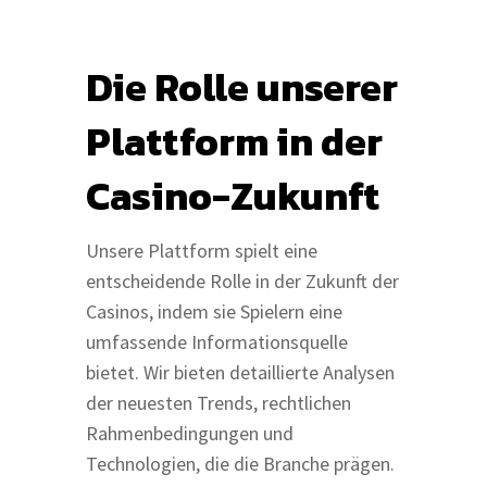
Die Rolle unserer
Plattform in der
Casino-Zukunft
Unsere Plattform spielt eine
entscheidende Rolle in der Zukunft der
Casinos, indem sie Spielern eine
umfassende Informationsquelle
bietet. Wir bieten detaillierte Analysen
der neuesten Trends, rechtlichen
Rahmenbedingungen und
Technologien, die die Branche prägen.