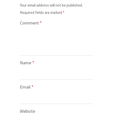
Your email address will not be published.
Required fields are marked
*
Comment
*
Name
*
Email
*
Website