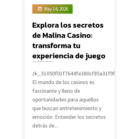
May 14, 2026
Explora los secretos
de Malina Casino:
transforma tu
experiencia de juego
zk_31050f01f7644fe380cf85a31f9f1e35
El mundo de los casinos es
fascinante y lleno de
oportunidades para aquellos
que buscan entretenimiento y
emoción. Entender los secretos
detrás de...