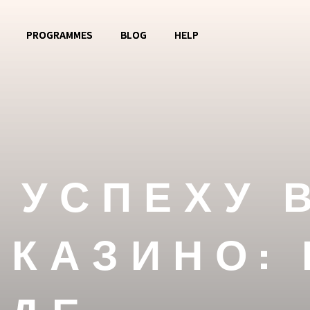
PROGRAMMES
BLOG
HELP
o OBOG
Music Club
Contact
La Watoto
Food Aid
FAQ
Girls Club
 УСПЕХУ 
Fashion Show
 КАЗИНО: