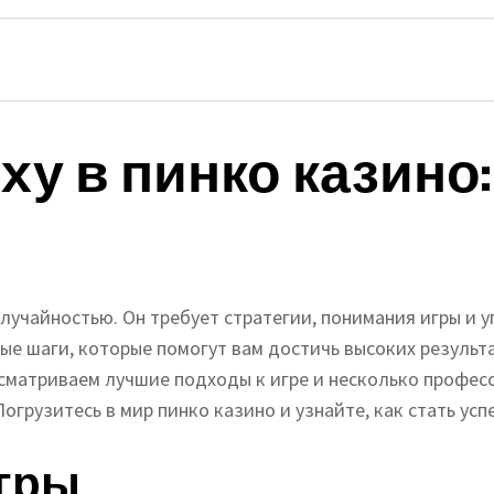
ху в пинко казино:
 случайностью. Он требует стратегии, понимания игры и 
ые шаги, которые помогут вам достичь высоких результ
сматриваем лучшие подходы к игре и несколько профес
огрузитесь в мир пинко казино и узнайте, как стать ус
гры