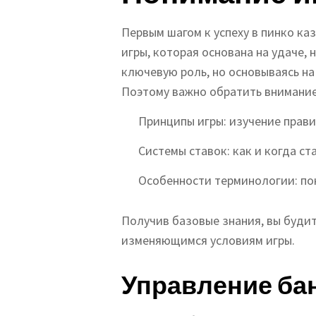
Первым шагом к успеху в пинко ка
игры, которая основана на удаче,
ключевую роль, но основываясь на
Поэтому важно обратить внимание
Принципы игры: изучение прави
Системы ставок: как и когда с
Особенности терминологии: по
Получив базовые знания, вы будит
изменяющимся условиям игры.
Управление ба