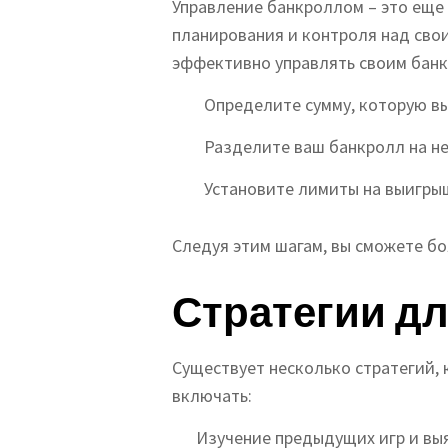
Управление банкроллом – это еще 
планирования и контроля над свои
эффективно управлять своим бан
Определите сумму, которую вы
Разделите ваш банкролл на не
Установите лимиты на выигры
Следуя этим шагам, вы сможете б
Стратегии д
Существует несколько стратегий, 
включать:
Изучение предыдущих игр и вы