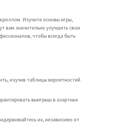
нкроллом. Изучите основы игры,
ут вам значительно улучшить свои
офессионалов, чтобы всегда быть
ить, изучив таблицы вероятностей
рантировать выигрыш в азартных
ридерживайтесь их, независимо от