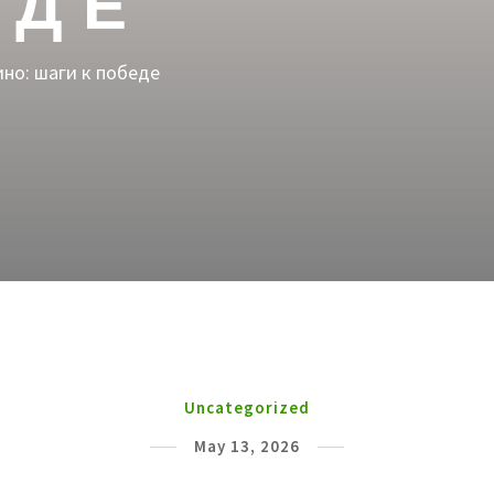
ЕДЕ
ино: шаги к победе
Uncategorized
May 13, 2026