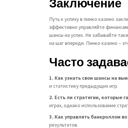
Заключение
Путь к успеху в пинко казино зак
эффективно управляйте финансами
шансы на успех. Не забывайте так
на шаг впереди. Пинко казино – эт
Часто задав
1. Как узнать свои шансы на вы
и статистику предыдущих игр.
2. Есть ли стратегии, которые 
играх, однако использование стр
3. Как управлять банкроллом во
результатов.