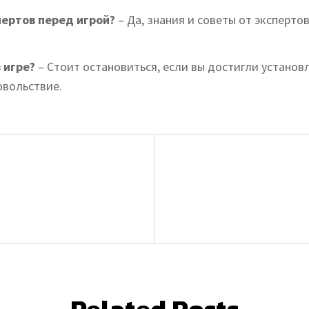
пертов перед игрой?
– Да, знания и советы от эксперто
 игре?
– Стоит остановиться, если вы достигли устано
овольствие.