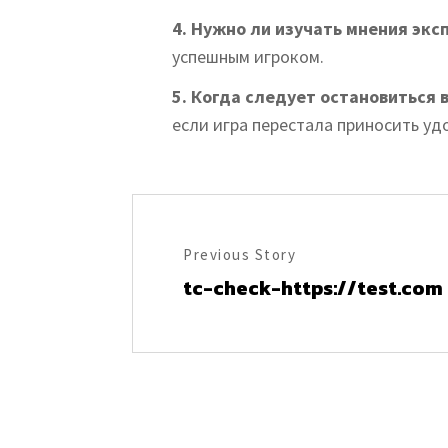
4. Нужно ли изучать мнения экс
успешным игроком.
5. Когда следует остановиться в
если игра перестала приносить уд
Previous Story
tc-check-https://test.com