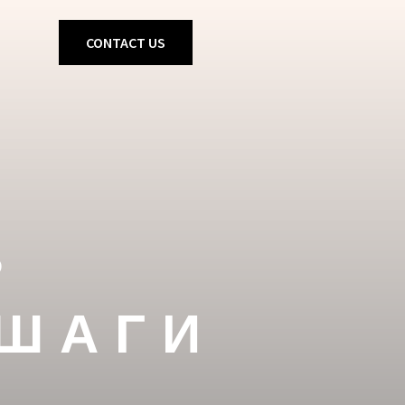
CONTACT US
В
 ШАГИ