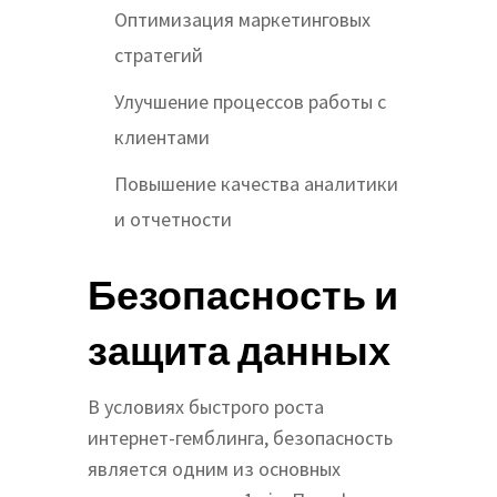
Оптимизация маркетинговых
стратегий
Улучшение процессов работы с
клиентами
Повышение качества аналитики
и отчетности
Безопасность и
защита данных
В условиях быстрого роста
интернет-гемблинга, безопасность
является одним из основных