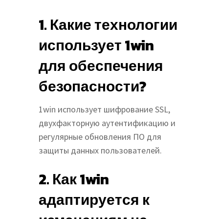
1. Какие технологии
использует 1win
для обеспечения
безопасности?
1win использует шифрование SSL,
двухфакторную аутентификацию и
регулярные обновления ПО для
защиты данных пользователей.
2. Как 1win
адаптируется к