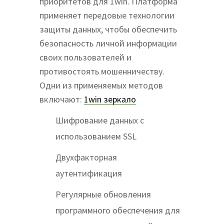
приоритетов для 1win. Платформа
применяет передовые технологии
защиты данных, чтобы обеспечить
безопасность личной информации
своих пользователей и
противостоять мошенничеству.
Одни из применяемых методов
включают:
1win зеркало
Шифрование данных с
использованием SSL
Двухфакторная
аутентификация
Регулярные обновления
программного обеспечения для