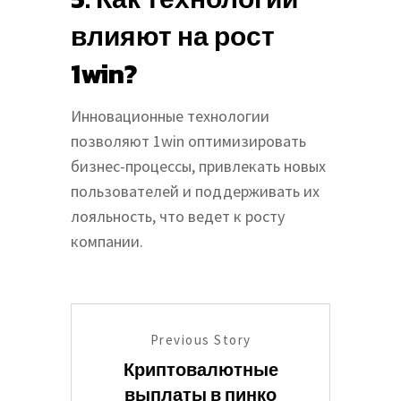
влияют на рост
1win?
Инновационные технологии
позволяют 1win оптимизировать
бизнес-процессы, привлекать новых
пользователей и поддерживать их
лояльность, что ведет к росту
компании.
Previous Story
Криптовалютные
выплаты в пинко