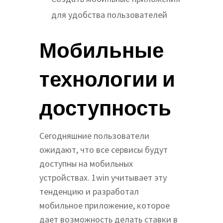
для удобства пользователей
Мобильные
технологии и
доступность
Сегодняшние пользователи
ожидают, что все сервисы будут
доступны на мобильных
устройствах. 1win учитывает эту
тенденцию и разработал
мобильное приложение, которое
дает возможность делать ставки в