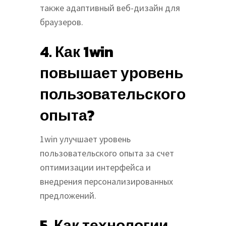
также адаптивный веб-дизайн для
браузеров.
4. Как 1win
повышает уровень
пользовательского
опыта?
1win улучшает уровень
пользовательского опыта за счет
оптимизации интерфейса и
внедрения персонализированных
предложений.
5. Как технологии