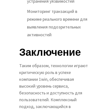
устранения уязвимостей
Мониторинг транзакций в
режиме реального времени для
выявления подозрительных
активностей
Заключение
Таким образом, технологии играют
критическую роль в успехе
компании 1win, обеспечивая
высокий уровень сервиса,
безопасность и доступность для
пользователей. Комплексный
подход, заключающийся в