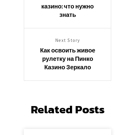
казино: что нужно
знать
Next Story
Как освоить живое
рулетку на Пинко
Казино Зеркало
Related Posts