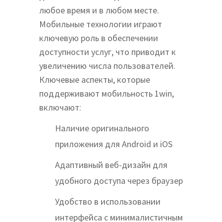
любое время и в любом месте.
Мобильные технологии играют
ключевую роль в обеспечении
доступности услуг, что приводит к
увеличению числа пользователей.
Ключевые аспекты, которые
поддерживают мобильность 1win,
включают:
Наличие оригинального
приложения для Android и iOS
Адаптивный веб-дизайн для
удобного доступа через браузер
Удобство в использовании
интерфейса с минималистичным