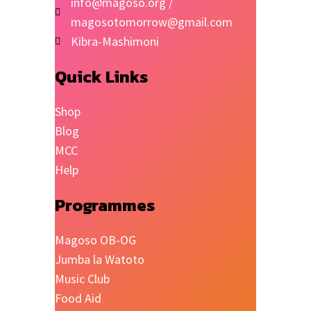
info@magoso.org /
magosotomorrow@gmail.com
Kibra-Mashimoni
Quick Links
Shop
Blog
MCC
Help
Programmes
Magoso OB-OG
Jumba la Watoto
Music Club
Food Aid