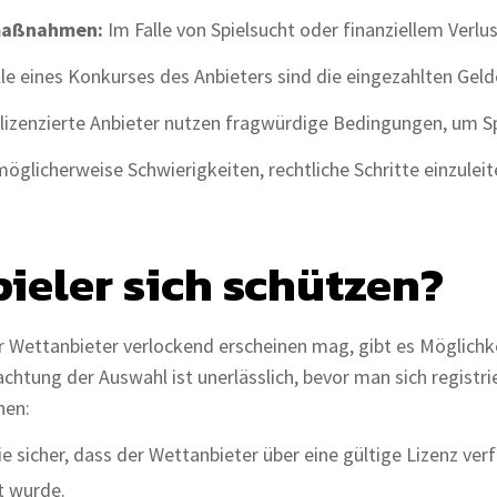
maßnahmen:
Im Falle von Spielsucht oder finanziellem Verlu
le eines Konkurses des Anbieters sind die eingezahlten Geld
 lizenzierte Anbieter nutzen fragwürdige Bedingungen, um Sp
öglicherweise Schwierigkeiten, rechtliche Schritte einzulei
ieler sich schützen?
r Wettanbieter verlockend erscheinen mag, gibt es Möglichkei
chtung der Auswahl ist unerlässlich, bevor man sich registrie
nen:
ie sicher, dass der Wettanbieter über eine gültige Lizenz ver
t wurde.