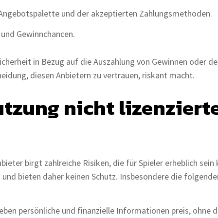
Angebotspalette und der akzeptierten Zahlungsmethoden.
 und Gewinnchancen.
e Sicherheit in Bezug auf die Auszahlung von Gewinnen oder
heidung, diesen Anbietern zu vertrauen, riskant macht.
tzung nicht lizenziert
ieter birgt zahlreiche Risiken, die für Spieler erheblich sei
und bieten daher keinen Schutz. Insbesondere die folgende
eben persönliche und finanzielle Informationen preis, ohne d