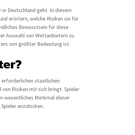
r in Deutschland geht. In diesem
und erörtern, welche Risiken sie für
ändliches Bewusstsein für diese
 der Auswahl von Wettanbietern zu
eters von größter Bedeutung ist.
ter?
 erforderlichen staatlichen
von Risiken mit sich bringt. Spieler
in wesentliches Merkmal dieser
 Spieler anzulocken.