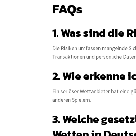
FAQs
1. Was sind die 
Die Risiken umfassen mangelnde Sich
Transaktionen und persönliche Daten
2. Wie erkenne i
Ein seriöser Wettanbieter hat eine 
anderen Spielern.
3. Welche gesetz
Wetten in Deuts