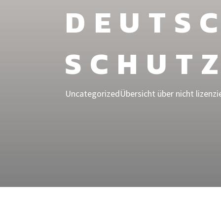
DEUTSC
SCHUTZ
Uncategorized
Übersicht über nicht lizenz