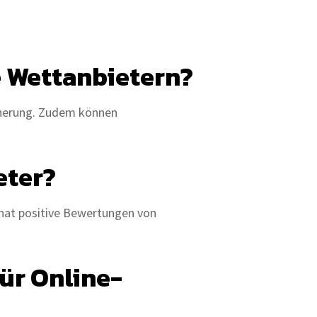
te Wettanbietern?
icherung. Zudem können
eter?
 hat positive Bewertungen von
für Online-