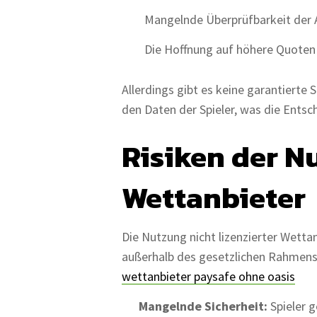
Mangelnde Überprüfbarkeit der 
Die Hoffnung auf höhere Quoten
Allerdings gibt es keine garantiert
den Daten der Spieler, was die Entsc
Risiken der Nu
Wettanbieter
Die Nutzung nicht lizenzierter Wettanb
außerhalb des gesetzlichen Rahmens 
wettanbieter paysafe ohne oasis
Mangelnde Sicherheit:
Spieler g