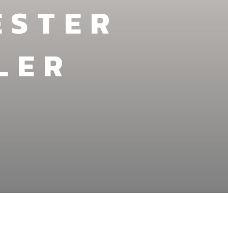
ESTER
LER