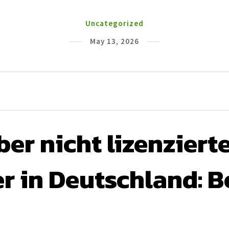
Uncategorized
May 13, 2026
er nicht lizenziert
r in Deutschland: B