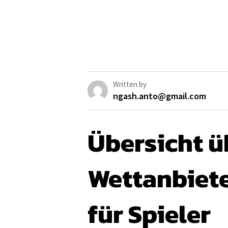
Written by
ngash.anto@gmail.com
Übersicht üb
Wettanbiete
für Spieler