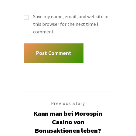
Save my name, email, and website in
this browser for the next time I
comment.
Previous Story
Kann man bei Morospin
Casino von
Bonusaktionen leben?