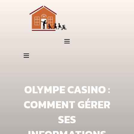
OLYMPE CASINO :
COMMENT GÉRER
SES