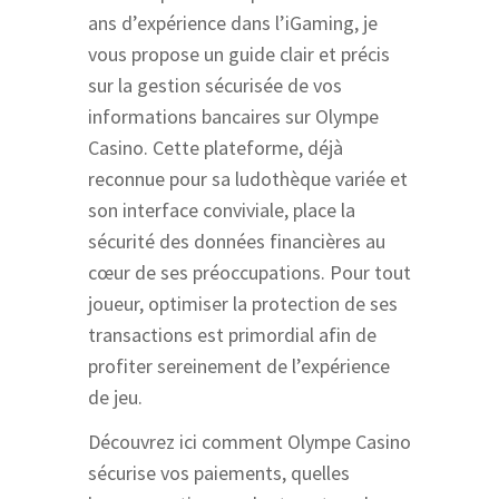
ans d’expérience dans l’iGaming, je
vous propose un guide clair et précis
sur la gestion sécurisée de vos
informations bancaires sur Olympe
Casino. Cette plateforme, déjà
reconnue pour sa ludothèque variée et
son interface conviviale, place la
sécurité des données financières au
cœur de ses préoccupations. Pour tout
joueur, optimiser la protection de ses
transactions est primordial afin de
profiter sereinement de l’expérience
de jeu.
Découvrez ici comment Olympe Casino
sécurise vos paiements, quelles