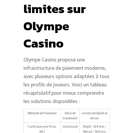
limites sur
Olympe
Casino
Olympe Casino propose une
infrastructure de paiement moderne,
avec plusieurs options adaptées à tous
les profils de joueurs. Voici un tableau
récapitulatif pour mieux comprendre
les solutions disponibles :
Méthode de Paiement
Délai de
Limites de dépôt et
traitement
retrait
Carte bancaire (Visa,
Instantané
Dépôt : 10 € min /
MC)
Retrait : 50 € min