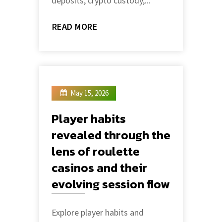
deposits, crypto custody,...
READ MORE
May 15, 2026
Player habits
revealed through the
lens of roulette
casinos and their
evolving session flow
Explore player habits and