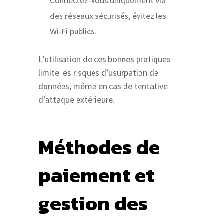
Connectez-vous uniquement via
des réseaux sécurisés, évitez les
Wi-Fi publics.
L’utilisation de ces bonnes pratiques
limite les risques d’usurpation de
données, même en cas de tentative
d’attaque extérieure.
Méthodes de
paiement et
gestion des