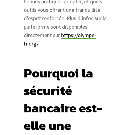
bonnes pratiques adopter, et quels
outils vous offrent une tranquillité
d’esprit renforcée. Plus d’infos sur la
plateforme sont disponibles
directement sur
https://olympe-
fr.org/
.
Pourquoi la
sécurité
bancaire est-
elle une