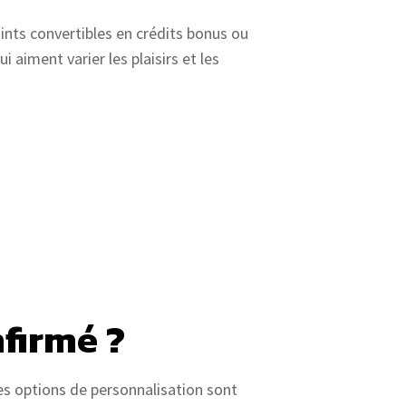
ints convertibles en crédits bonus ou
 aiment varier les plaisirs et les
firmé ?
es options de personnalisation sont