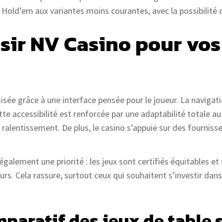
 Hold’em aux variantes moins courantes, avec la possibilité 
sir NV Casino pour vos
ée grâce à une interface pensée pour le joueur. La navigation 
ette accessibilité est renforcée par une adaptabilité totale 
ralentissement. De plus, le casino s’appuie sur des fourniss
également une priorité : les jeux sont certifiés équitables et 
eurs. Cela rassure, surtout ceux qui souhaitent s’investir dan
paratif des jeux de table 