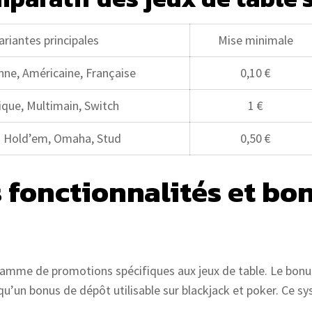
ariantes principales
Mise minimale
ne, Américaine, Française
0,10 €
ique, Multimain, Switch
1 €
 Hold’em, Omaha, Stud
0,50 €
 fonctionnalités et bon
 gamme de promotions spécifiques aux jeux de table. Le bo
 qu’un bonus de dépôt utilisable sur blackjack et poker. Ce sy