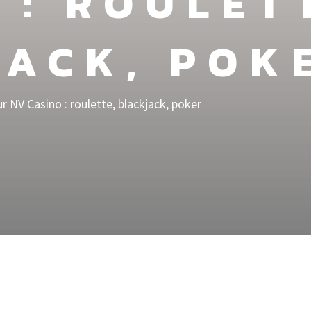
 : ROULET
JACK, POK
r NV Casino : roulette, blackjack, poker