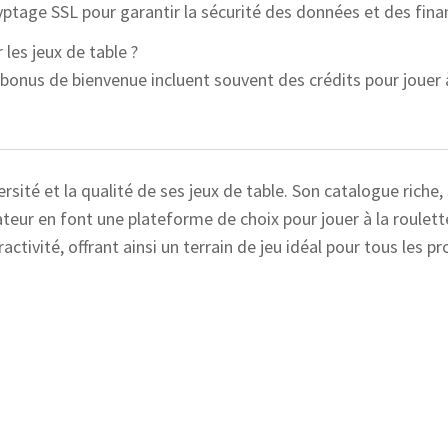
cryptage SSL pour garantir la sécurité des données et des fina
 les jeux de table ?
bonus de bienvenue incluent souvent des crédits pour jouer à 
ersité et la qualité de ses jeux de table. Son catalogue riche
ateur en font une plateforme de choix pour jouer à la roulett
activité, offrant ainsi un terrain de jeu idéal pour tous les pr