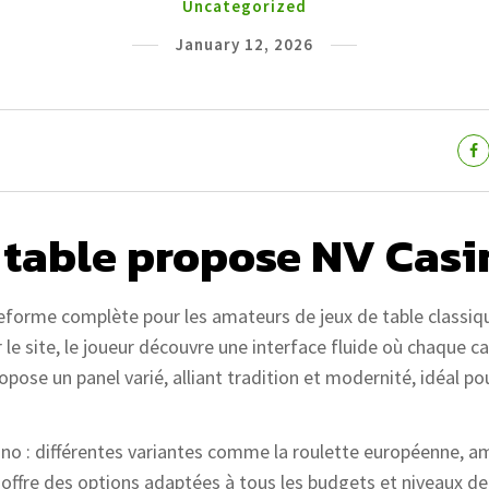
Uncategorized
January 12, 2026
 table propose NV Casi
orme complète pour les amateurs de jeux de table classiqu
ur le site, le joueur découvre une interface fluide où chaque 
opose un panel varié, alliant tradition et modernité, idéal pou
asino : différentes variantes comme la roulette européenne, a
, offre des options adaptées à tous les budgets et niveaux de 