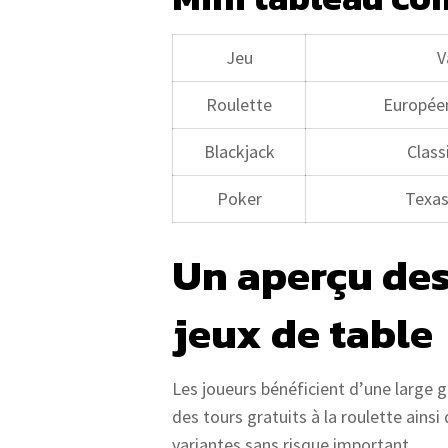
Jeu
V
Roulette
Européen
Blackjack
Class
Poker
Texas
Un aperçu des
jeux de table
Les joueurs bénéficient d’une large
des tours gratuits à la roulette ainsi
variantes sans risque important.