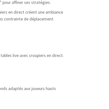
” pour affiner ses stratégies.
upiers en direct créent une ambiance
ans contrainte de déplacement.
bles live avec croupiers en direct.
fonds adaptés aux joueurs hauts