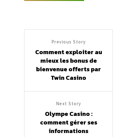
Previous Story
Comment exploiter au
mieux les bonus de
bienvenue offerts par
Twin Casino
Next Story
Olympe Casino :
comment gérer ses
informations