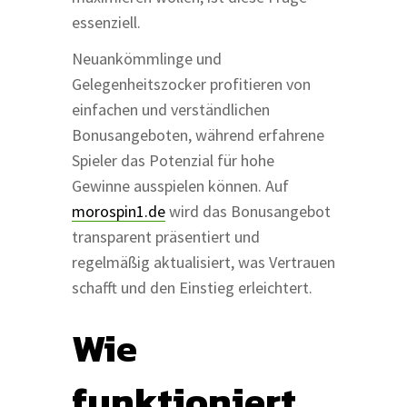
essenziell.
Neuankömmlinge und
Gelegenheitszocker profitieren von
einfachen und verständlichen
Bonusangeboten, während erfahrene
Spieler das Potenzial für hohe
Gewinne ausspielen können. Auf
morospin1.de
wird das Bonusangebot
transparent präsentiert und
regelmäßig aktualisiert, was Vertrauen
schafft und den Einstieg erleichtert.
Wie
funktioniert