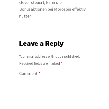
clever steuert, kann die
Bonusaktionen bei Morospin effektiv
nutzen.
Leave a Reply
Your email address will not be published.
Required fields are marked
*
Comment
*