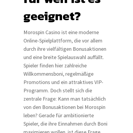
geeignet?
Morospin Casino ist eine moderne
Online-Spielplattform, die vor allem
durch ihre vielfältigen Bonusaktionen
und eine breite Spielauswahl auffällt.
Spieler finden hier zahlreiche
Willkommensboni, regelmäßige
Promotions und ein attraktives VIP-
Programm. Doch stellt sich die
zentrale Frage: Kann man tatsächlich
von den Bonusaktionen bei Morospin
leben? Gerade für ambitionierte
Spieler, die ihre Einnahmen durch Boni
maximieren wollen, ist diese Frage