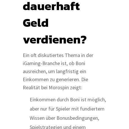
dauerhaft
Geld
verdienen?
Ein oft diskutiertes Thema in der
iGaming-Branche ist, ob Boni
ausreichen, um langfristig ein
Einkommen zu generieren. Die
Realität bei Morospin zeigt:
Einkommen durch Boni ist möglich,
aber nur für Spieler mit fundiertem
Wissen über Bonusbedingungen,
Spielstrategien und einem