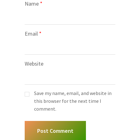
Name
*
Email
*
Website
Save my name, email, and website in
this browser for the next time I
comment.