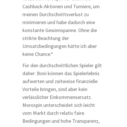
Cashback-Aktionen und Turniere, um
meinen Durchschnittsverlust zu
minimieren und habe dadurch eine
konstante Gewinnspanne. Ohne die
strikte Beachtung der
Umsatzbedingungen hätte ich aber
keine Chance.“
Für den durchschnittlichen Spieler gilt
daher: Boni können das Spielerlebnis
aufwerten und zeitweise finanzielle
Vorteile bringen, sind aber kein
verlässlicher Einkommensersatz.
Morospin unterscheidet sich leicht
vom Markt durch relativ faire
Bedingungen und hohe Transparenz,