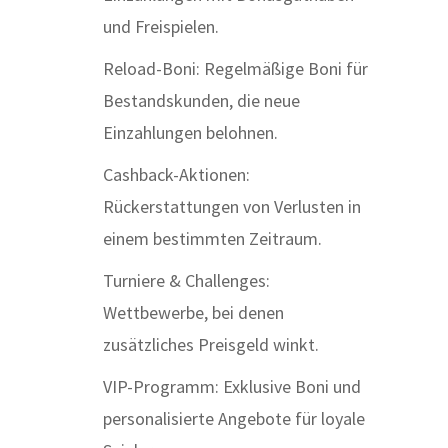
und Freispielen.
Reload-Boni: Regelmäßige Boni für
Bestandskunden, die neue
Einzahlungen belohnen.
Cashback-Aktionen:
Rückerstattungen von Verlusten in
einem bestimmten Zeitraum.
Turniere & Challenges:
Wettbewerbe, bei denen
zusätzliches Preisgeld winkt.
VIP-Programm: Exklusive Boni und
personalisierte Angebote für loyale