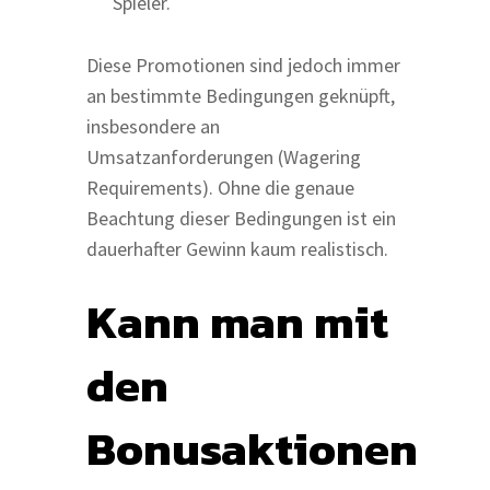
Spieler.
Diese Promotionen sind jedoch immer
an bestimmte Bedingungen geknüpft,
insbesondere an
Umsatzanforderungen (Wagering
Requirements). Ohne die genaue
Beachtung dieser Bedingungen ist ein
dauerhafter Gewinn kaum realistisch.
Kann man mit
den
Bonusaktionen