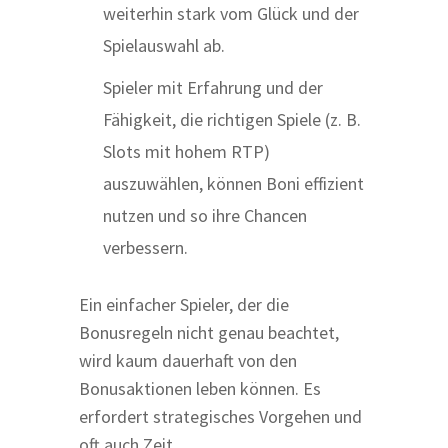
weiterhin stark vom Glück und der
Spielauswahl ab.
Spieler mit Erfahrung und der
Fähigkeit, die richtigen Spiele (z. B.
Slots mit hohem RTP)
auszuwählen, können Boni effizient
nutzen und so ihre Chancen
verbessern.
Ein einfacher Spieler, der die
Bonusregeln nicht genau beachtet,
wird kaum dauerhaft von den
Bonusaktionen leben können. Es
erfordert strategisches Vorgehen und
oft auch Zeit.