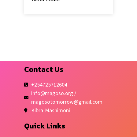
Contact Us
+254725712604
info@magoso.org /
magosotomorrow@gmail.com
Kibra-Mashimoni
Quick Links