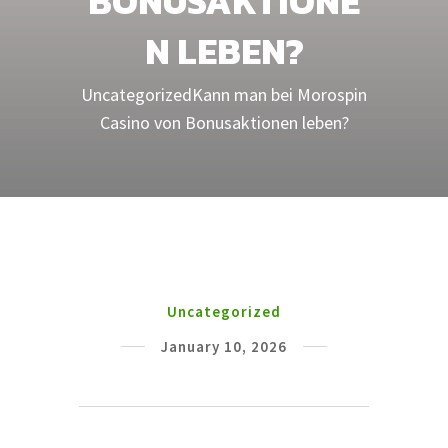
BONUSAKTIONE
N LEBEN?
Uncategorized
Kann man bei Morospin
Casino von Bonusaktionen leben?
Uncategorized
January 10, 2026