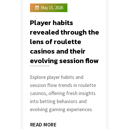
May 15, 2026
Player habits
revealed through the
lens of roulette
casinos and their
evolving session flow
Explore player habits and
session flow trends in roulette
casinos, offering fresh insights
into betting behaviors and
evolving gaming experiences.
READ MORE