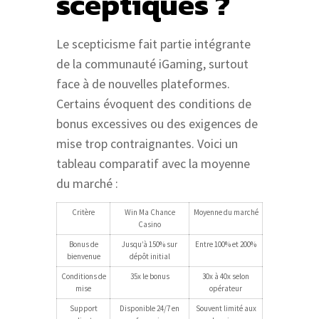
sceptiques ?
Le scepticisme fait partie intégrante
de la communauté iGaming, surtout
face à de nouvelles plateformes.
Certains évoquent des conditions de
bonus excessives ou des exigences de
mise trop contraignantes. Voici un
tableau comparatif avec la moyenne
du marché :
Critère
Win Ma Chance
Moyenne du marché
Casino
Bonus de
Jusqu’à 150% sur
Entre 100% et 200%
bienvenue
dépôt initial
Conditions de
35x le bonus
30x à 40x selon
mise
opérateur
Support
Disponible 24/7 en
Souvent limité aux