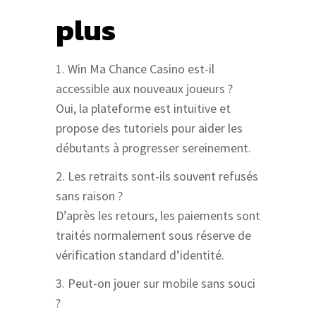
plus
1. Win Ma Chance Casino est-il
accessible aux nouveaux joueurs ?
Oui, la plateforme est intuitive et
propose des tutoriels pour aider les
débutants à progresser sereinement.
2. Les retraits sont-ils souvent refusés
sans raison ?
D’après les retours, les paiements sont
traités normalement sous réserve de
vérification standard d’identité.
3. Peut-on jouer sur mobile sans souci
?