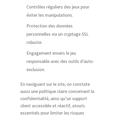
Contrôles réguliers des jeux pour
éviter les manipulations.
Protection des données
personnelles via un cryptage SSL
robuste.
Engagement envers le jeu
responsable avec des outils d’auto-
exclusion.
En naviguant sur le site, on constate
aussi une politique claire concernant la
confidentialité, ainsi qu’un support
client accessible et réactif, atouts
essentiels pour limiter les risques