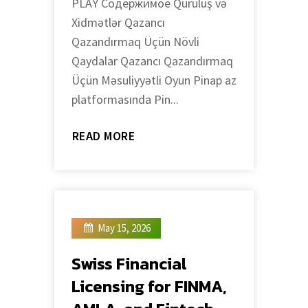
PLAY Содержимое Quruluş və
Xidmətlər Qazancı
Qazandırmaq Üçün Növli
Qaydalar Qazancı Qazandırmaq
Üçün Məsuliyyətli Oyun Pinap az
platformasında Pin...
READ MORE
May 15, 2026
Swiss Financial
Licensing for FINMA,