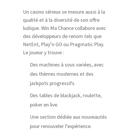
Un casino sérieux se mesure aussi à la
qualité et à la diversité de son offre
ludique. Win Ma Chance collabore avec
des développeurs de renom tels que
NetEnt, Play’n GO ou Pragmatic Play.
Le joueur y trouve :
Des machines à sous variées, avec
des thèmes modernes et des
jackpots progressifs.
Des tables de blackjack, roulette,
poker en live.
Une section dédiée aux nouveautés
pour renouveler l’expérience.