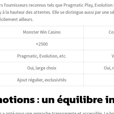
rs fournisseurs reconnus tels que Pragmatic Play, Evolution
à la hauteur des attentes. Elle se distingue aussi par une s
icilement ailleurs.
Monster Win Casino
Co
+2500
Pragmatic, Evolution, etc.
V
Oui, large choix
Oui, 
Ajout régulier, exclusivités
otions : un équilibre i
n a opté pour une approche transparente et accessible. Le 