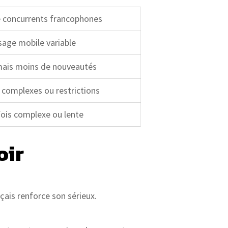
concurrents francophones
age mobile variable
mais moins de nouveautés
 complexes ou restrictions
fois complexe ou lente
oir
çais renforce son sérieux.