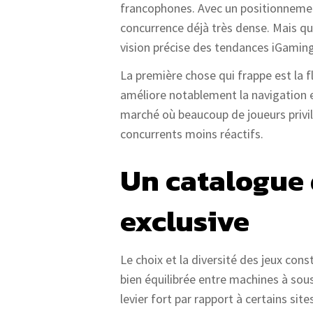
francophones. Avec un positionnement 
concurrence déjà très dense. Mais qu
vision précise des tendances iGaming,
La première chose qui frappe est la 
améliore notablement la navigation 
marché où beaucoup de joueurs privilé
concurrents moins réactifs.
Un catalogue 
exclusive
Le choix et la diversité des jeux co
bien équilibrée entre machines à sous
levier fort par rapport à certains site