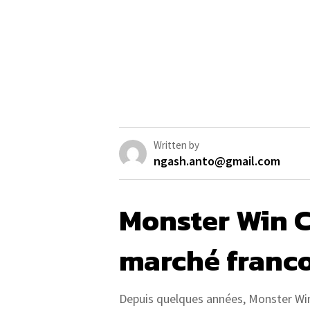
Written by
ngash.anto@gmail.com
Monster Win Ca
marché franc
Depuis quelques années, Monster Wi