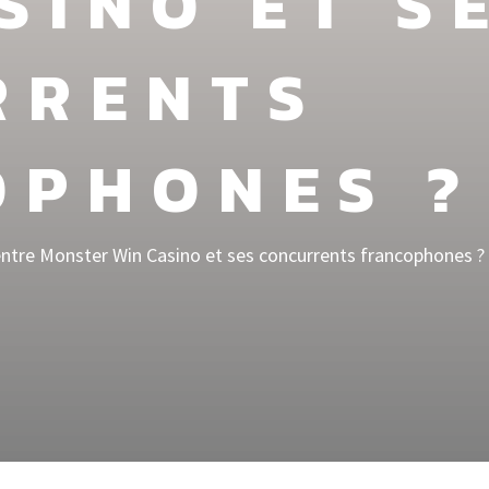
SINO ET S
RRENTS
OPHONES ?
l entre Monster Win Casino et ses concurrents francophones ?