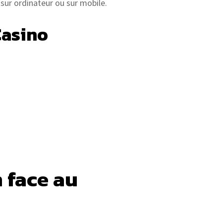
t sur ordinateur ou sur mobile.
Casino
 face au