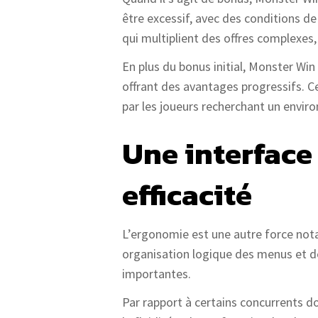
être excessif, avec des conditions de
qui multiplient des offres complexes,
En plus du bonus initial, Monster W
offrant des avantages progressifs. Ce
par les joueurs recherchant un enviro
Une interface 
efficacité
L’ergonomie est une autre force notabl
organisation logique des menus et de
importantes.
Par rapport à certains concurrents d