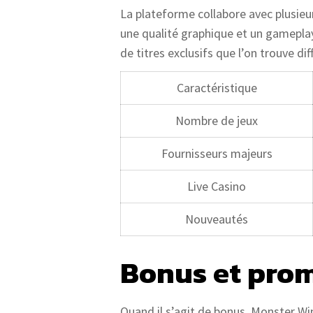
La plateforme collabore avec plusieu
une qualité graphique et un gameplay 
de titres exclusifs que l’on trouve diff
Caractéristique
Nombre de jeux
Fournisseurs majeurs
Live Casino
Nouveautés
Bonus et prom
Quand il s’agit de bonus, Monster Wi