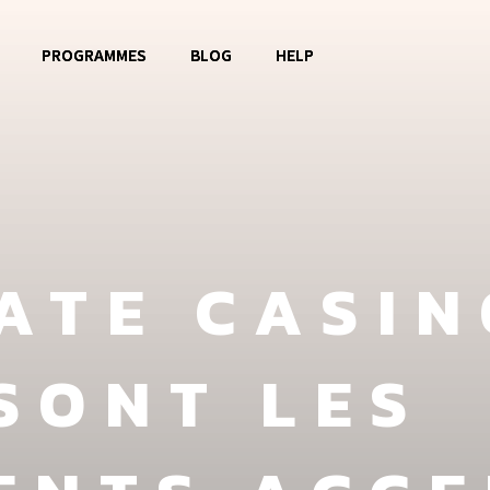
PROGRAMMES
BLOG
HELP
o OBOG
Music Club
Contact
La Watoto
Food Aid
FAQ
Girls Club
ATE CASIN
Fashion Show
SONT LES