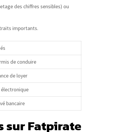
etage des chiffres sensibles) ou
traits importants.
tés
ermis de conduire
tance de loyer
e électronique
evé bancaire
sur Fatpirate