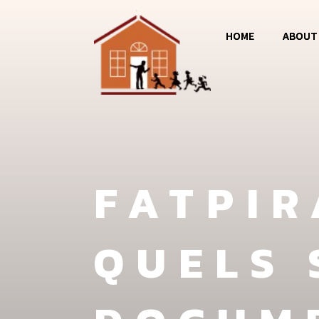
HOME
ABOUT
Magos
Jumba 
MCC
FATPIR
QUELS 