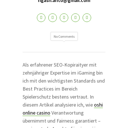
ngash.anto@gmail.com
No Comments
Als erfahrener SEO-Kopiraityer mit
zehnjähriger Expertise im iGaming bin
ich mit den wichtigsten Standards und
Best Practices im Bereich
Spielerschutz bestens vertraut. In
diesem Artikel analysiere ich, wie
oshi
online casino
Verantwortung
übernimmt und Fairness garantiert –