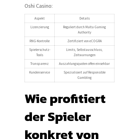
Oshi Casino:
Aspekt
Details
Lizenzierung
Reguliert durch Malta Gaming
Authority
RNG-Kontrolle
Zertifiziert von eCOGRA
Spielerschutz-
Limits, Selbstausschluss,
Tools
Zeitwarnungen
Transparenz
Auszahlungsquoten offen einsehbar
Kundenservice
Spezialisiert auf Responsible
Gambling
Wie profitiert
der Spieler
konkret von