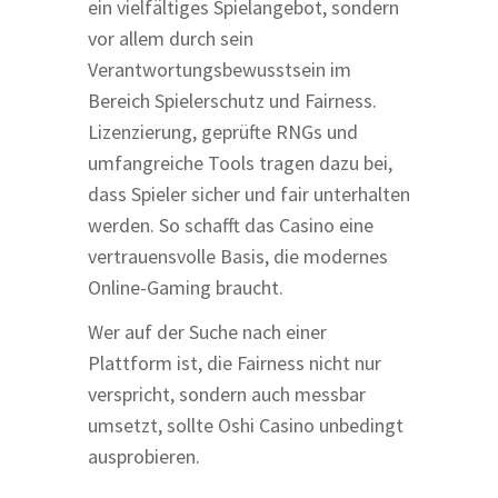
ein vielfältiges Spielangebot, sondern
vor allem durch sein
Verantwortungsbewusstsein im
Bereich Spielerschutz und Fairness.
Lizenzierung, geprüfte RNGs und
umfangreiche Tools tragen dazu bei,
dass Spieler sicher und fair unterhalten
werden. So schafft das Casino eine
vertrauensvolle Basis, die modernes
Online-Gaming braucht.
Wer auf der Suche nach einer
Plattform ist, die Fairness nicht nur
verspricht, sondern auch messbar
umsetzt, sollte Oshi Casino unbedingt
ausprobieren.