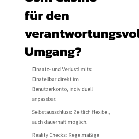
für den
verantwortungsvo
Umgang?
Einsatz- und Verlustlimits:
Einstellbar direkt im
Benutzerkonto, individuell
anpassbar.
Selbstausschluss: Zeitlich flexibel,
auch dauerhaft möglich.
Reality Checks: Regelmäßige