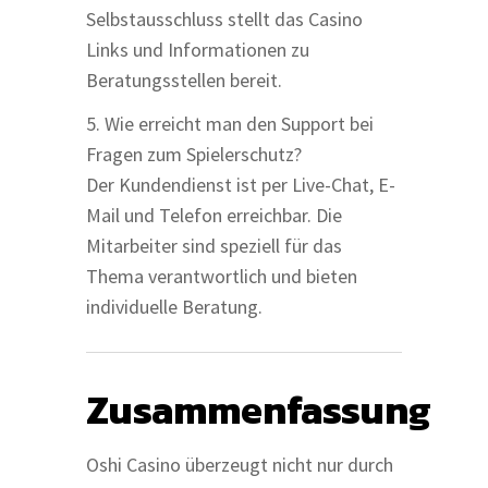
Selbstausschluss stellt das Casino
Links und Informationen zu
Beratungsstellen bereit.
5. Wie erreicht man den Support bei
Fragen zum Spielerschutz?
Der Kundendienst ist per Live-Chat, E-
Mail und Telefon erreichbar. Die
Mitarbeiter sind speziell für das
Thema verantwortlich und bieten
individuelle Beratung.
Zusammenfassung
Oshi Casino überzeugt nicht nur durch