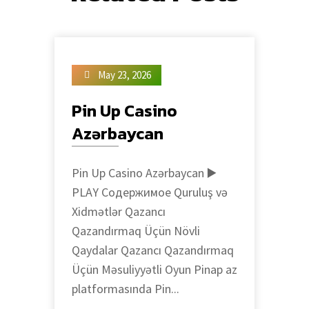
May 23, 2026
Pin Up Casino
Azərbaycan
Pin Up Casino Azərbaycan ▶️
PLAY Содержимое Quruluş və
Xidmətlər Qazancı
Qazandırmaq Üçün Növli
Qaydalar Qazancı Qazandırmaq
Üçün Məsuliyyətli Oyun Pinap az
platformasında Pin...