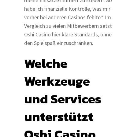
meine Einsätze limitiert zu steuern. So
habe ich finanzielle Kontrolle, was mir
vorher bei anderen Casinos fehlte.“ Im
Vergleich zu vielen Mitbewerbern setzt
Oshi Casino hier klare Standards, ohne
den Spielspaß einzuschränken.
Welche
Werkzeuge
und Services
unterstützt
Oshi Casino