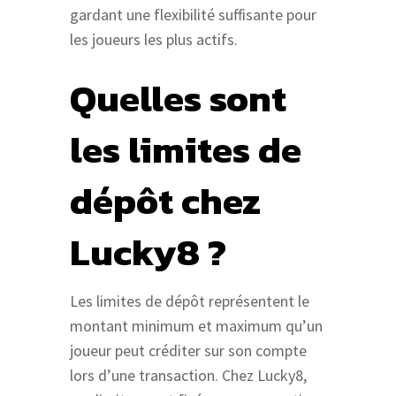
gardant une flexibilité suffisante pour
les joueurs les plus actifs.
Quelles sont
les limites de
dépôt chez
Lucky8 ?
Les limites de dépôt représentent le
montant minimum et maximum qu’un
joueur peut créditer sur son compte
lors d’une transaction. Chez Lucky8,