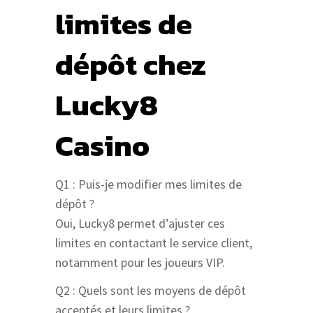
limites de
dépôt chez
Lucky8
Casino
Q1 : Puis-je modifier mes limites de
dépôt ?
Oui, Lucky8 permet d’ajuster ces
limites en contactant le service client,
notamment pour les joueurs VIP.
Q2 : Quels sont les moyens de dépôt
acceptés et leurs limites ?