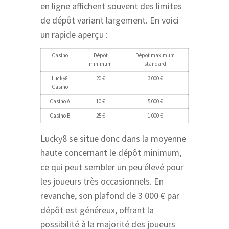
en ligne affichent souvent des limites
de dépôt variant largement. En voici
un rapide aperçu :
Casino
Dépôt
Dépôt maximum
minimum
standard
Lucky8
20 €
3 000 €
Casino
Casino A
10 €
5 000 €
Casino B
25 €
1 000 €
Lucky8 se situe donc dans la moyenne
haute concernant le dépôt minimum,
ce qui peut sembler un peu élevé pour
les joueurs très occasionnels. En
revanche, son plafond de 3 000 € par
dépôt est généreux, offrant la
possibilité à la majorité des joueurs