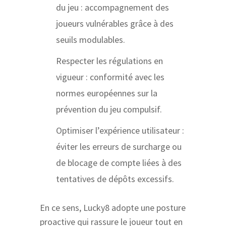
du jeu : accompagnement des
joueurs vulnérables grâce à des
seuils modulables.
Respecter les régulations en
vigueur : conformité avec les
normes européennes sur la
prévention du jeu compulsif.
Optimiser l’expérience utilisateur :
éviter les erreurs de surcharge ou
de blocage de compte liées à des
tentatives de dépôts excessifs.
En ce sens, Lucky8 adopte une posture
proactive qui rassure le joueur tout en