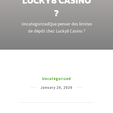
LUCKY8 CASINO
?
Uncategorized
Que penser des limites
de dépôt chez Lucky8 Casino ?
Uncategorized
January 28, 2026