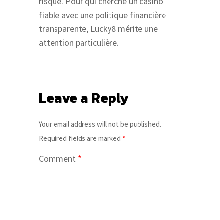
risque. Pour qui cherche un casino
fiable avec une politique financière
transparente, Lucky8 mérite une
attention particulière.
Leave a Reply
Your email address will not be published.
Required fields are marked
*
Comment
*