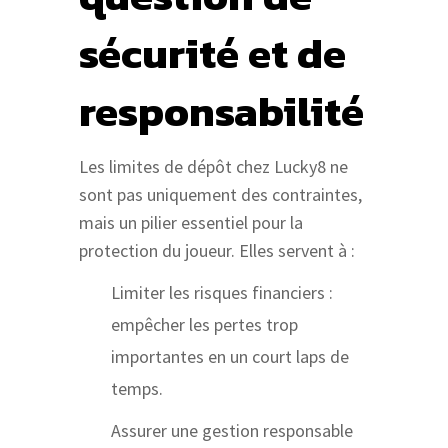
sécurité et de
responsabilité
Les limites de dépôt chez Lucky8 ne
sont pas uniquement des contraintes,
mais un pilier essentiel pour la
protection du joueur. Elles servent à :
Limiter les risques financiers :
empêcher les pertes trop
importantes en un court laps de
temps.
Assurer une gestion responsable