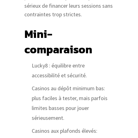
sérieux de financer leurs sessions sans
contraintes trop strictes.
Mini-
comparaison
Lucky8 : équilibre entre
accessibilité et sécurité.
Casinos au dépôt minimum bas:
plus faciles à tester, mais parfois
limites basses pour jouer
sérieusement.
Casinos aux plafonds élevés: