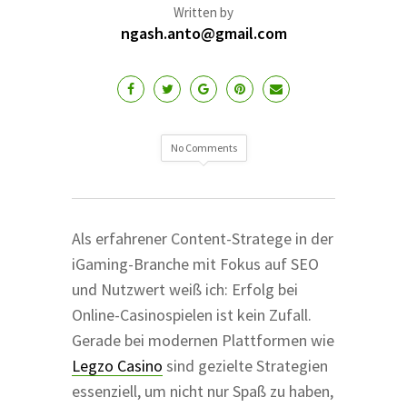
Written by
ngash.anto@gmail.com
No Comments
Als erfahrener Content-Stratege in der
iGaming-Branche mit Fokus auf SEO
und Nutzwert weiß ich: Erfolg bei
Online-Casinospielen ist kein Zufall.
Gerade bei modernen Plattformen wie
Legzo Casino
sind gezielte Strategien
essenziell, um nicht nur Spaß zu haben,