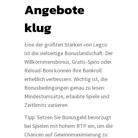
Angebote
klug
Eine der größten Stärken von Legzo
ist die vielseitige Bonuslandschaft. Der
Willkommensbonus, Gratis-Spins oder
Reload-Boni können Ihre Bankroll
erheblich verbessern. Wichtig ist, die
Bonusbedingungen genau zu lesen:
Mindestumsätze, erlaubte Spiele und
Zeitlimits variieren.
Tipp: Setzen Sie Bonusgeld bevorzugt
bei Spielen mit hohem RTP ein, um die
Chancen auf Gewinnmaximierung zu