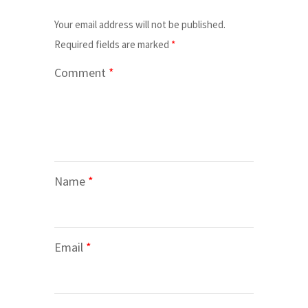
Your email address will not be published.
Required fields are marked
*
Comment
*
Name
*
Email
*