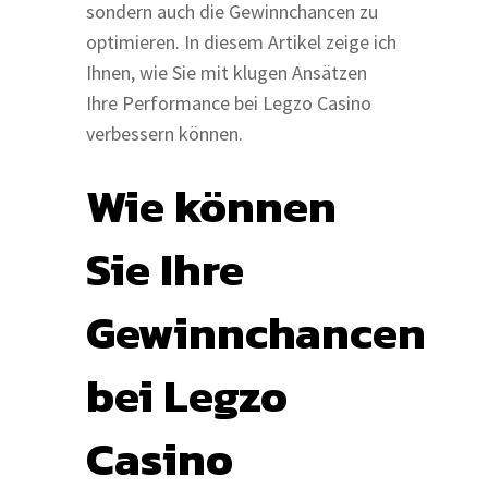
sondern auch die Gewinnchancen zu
optimieren. In diesem Artikel zeige ich
Ihnen, wie Sie mit klugen Ansätzen
Ihre Performance bei Legzo Casino
verbessern können.
Wie können
Sie Ihre
Gewinnchancen
bei Legzo
Casino