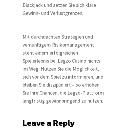
Blackjack und setzen Sie sich klare
Gewinn- und Verlustgrenzen.
Mit durchdachten Strategien und
vernünftigem Risikomanagement
steht einem erfolgreichen
Spielerlebnis bei Legzo Casino nichts
im Weg. Nutzen Sie die Möglichkeit,
sich vor dem Spiel zu informieren, und
bleiben Sie diszipliniert – so erhöhen
Sie Ihre Chancen, die Legzo-Plattform
langfristig gewinnbringend zu nutzen.
Leave a Reply