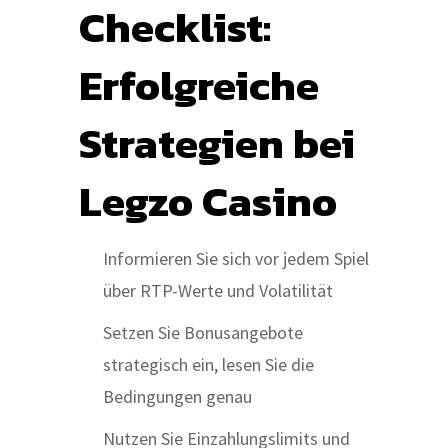
Checklist:
Erfolgreiche
Strategien bei
Legzo Casino
Informieren Sie sich vor jedem Spiel
über RTP-Werte und Volatilität
Setzen Sie Bonusangebote
strategisch ein, lesen Sie die
Bedingungen genau
Nutzen Sie Einzahlungslimits und