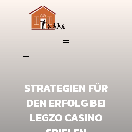
STRATEGIEN FÜR
DEN ERFOLG BEI
LEGZO CASINO