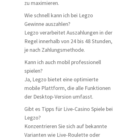
zu maximieren.
Wie schnell kann ich bei Legzo
Gewinne auszahlen?
Legzo verarbeitet Auszahlungen in der
Regel innerhalb von 24 bis 48 Stunden,
je nach Zahlungsmethode.
Kann ich auch mobil professionell
spielen?
Ja, Legzo bietet eine optimierte
mobile Plattform, die alle Funktionen
der Desktop-Version umfasst.
Gibt es Tipps für Live-Casino Spiele bei
Legzo?
Konzentrieren Sie sich auf bekannte
Varianten wie Live-Roulette oder