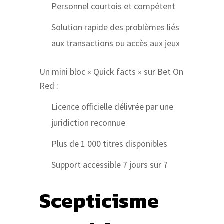
Personnel courtois et compétent
Solution rapide des problèmes liés
aux transactions ou accès aux jeux
Un mini bloc « Quick facts » sur Bet On
Red :
Licence officielle délivrée par une
juridiction reconnue
Plus de 1 000 titres disponibles
Support accessible 7 jours sur 7
Scepticisme