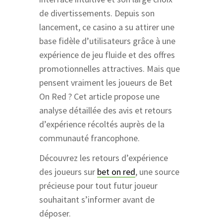
de divertissements. Depuis son
lancement, ce casino a su attirer une
base fidèle d’utilisateurs grâce à une
expérience de jeu fluide et des offres
promotionnelles attractives. Mais que
pensent vraiment les joueurs de Bet
On Red ? Cet article propose une
analyse détaillée des avis et retours
d’expérience récoltés auprès de la
communauté francophone.
Découvrez les retours d’expérience
des joueurs sur
bet on red
, une source
précieuse pour tout futur joueur
souhaitant s’informer avant de
déposer.