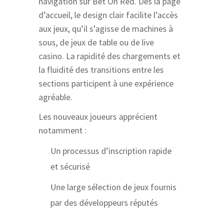
navigation sur Bet On Red. Dès la page
d’accueil, le design clair facilite l’accès
aux jeux, qu’il s’agisse de machines à
sous, de jeux de table ou de live
casino. La rapidité des chargements et
la fluidité des transitions entre les
sections participent à une expérience
agréable.
Les nouveaux joueurs apprécient
notamment :
Un processus d’inscription rapide
et sécurisé
Une large sélection de jeux fournis
par des développeurs réputés