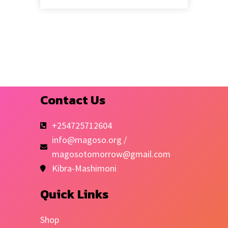
Contact Us
+254725712604
info@magoso.org /
magosotomorrow@gmail.com
Kibra-Mashimoni
Quick Links
Shop