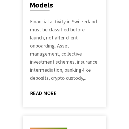
Models
Financial activity in Switzerland
must be classified before
launch, not after client
onboarding. Asset
management, collective
investment schemes, insurance
intermediation, banking-like
deposits, crypto custody,...
READ MORE