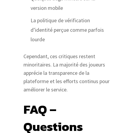
version mobile
La politique de vérification
d’identité perçue comme parfois
lourde
Cependant, ces critiques restent
minoritaires. La majorité des joueurs
apprécie la transparence de la
plateforme et les efforts continus pour
améliorer le service.
FAQ –
Questions