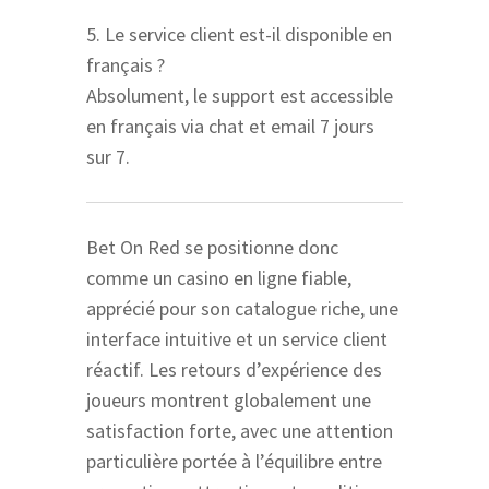
5. Le service client est-il disponible en
français ?
Absolument, le support est accessible
en français via chat et email 7 jours
sur 7.
Bet On Red se positionne donc
comme un casino en ligne fiable,
apprécié pour son catalogue riche, une
interface intuitive et un service client
réactif. Les retours d’expérience des
joueurs montrent globalement une
satisfaction forte, avec une attention
particulière portée à l’équilibre entre