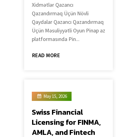
Xidmətlər Qazancı
Qazandırmaq Üçün Növli
Qaydalar Qazancı Qazandırmaq
Üçün Məsuliyyətli Oyun Pinap az
platformasında Pin...
READ MORE
May 15, 2026
Swiss Financial
Licensing for FINMA,
AMLA, and Fintech