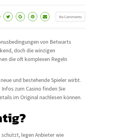
No Comments
 Bonusbedingungen von Betwarts
ckend, doch die winzigen
hmen die oft komplexen Regeln
 neue und bestehende Spieler wirbt.
 Infos zum Casino finden Sie
etails im Original nachlesen können.
tig?
h schützt, legen Anbieter wie