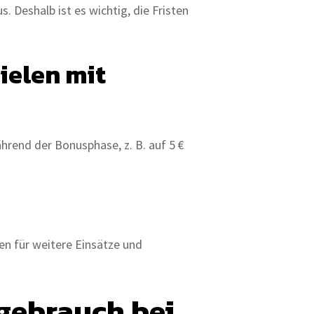
. Deshalb ist es wichtig, die Fristen
ielen mit
rend der Bonusphase, z. B. auf 5 €
en für weitere Einsätze und
sgebrauch bei