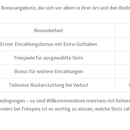
Bonusangebote, die sich vor allem in ihrer Art und den Bedi
Besonderheit
Erster Einzahlungsbonus mit Extra-Guthaben
Freispiele für ausgewählte Slots
Bonus für weitere Einzahlungen
Teilweise Rückerstattung bei Verlust
 Bedingungen – so sind Willkommensboni meistens mit höh
ders bei Freispins ist es wichtig zu wissen, welche Slots 