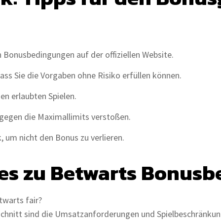
n Bonusbedingungen auf der offiziellen Website.
dass Sie die Vorgaben ohne Risiko erfüllen können.
den erlaubten Spielen.
 gegen die Maximallimits verstoßen.
k, um nicht den Bonus zu verlieren.
ges zu Betwarts Bonus
twarts fair?
schnitt sind die Umsatzanforderungen und Spielbeschränku