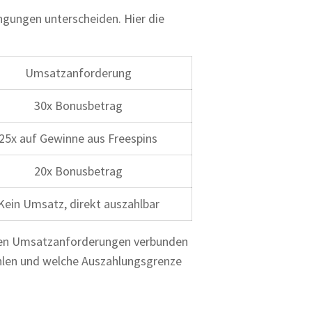
ngungen unterscheiden. Hier die
Umsatzanforderung
30x Bonusbetrag
25x auf Gewinne aus Freespins
20x Bonusbetrag
Kein Umsatz, direkt auszahlbar
eren Umsatzanforderungen verbunden
zählen und welche Auszahlungsgrenze