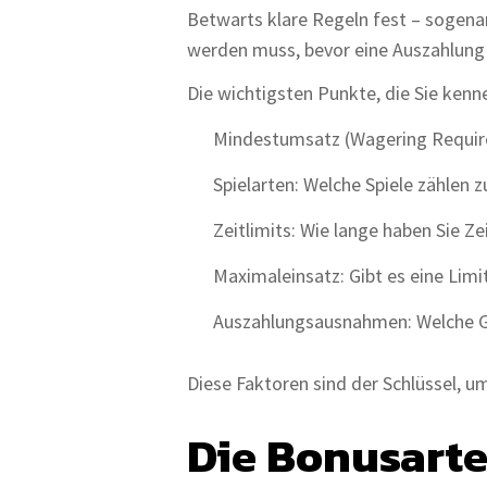
Betwarts klare Regeln fest – sogen
werden muss, bevor eine Auszahlung 
Die wichtigsten Punkte, die Sie kenne
Mindestumsatz (Wagering Require
Spielarten: Welche Spiele zählen 
Zeitlimits: Wie lange haben Sie Z
Maximaleinsatz: Gibt es eine Lim
Auszahlungsausnahmen: Welche G
Diese Faktoren sind der Schlüssel, um
Die Bonusarte