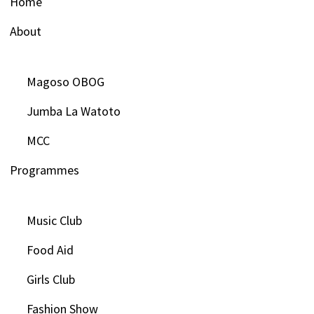
Home
About
Magoso OBOG
Jumba La Watoto
MCC
Programmes
Music Club
Food Aid
Girls Club
Fashion Show