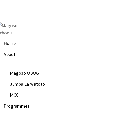
Skip
info@eganconsultancy.com
to
For Appointment, for Inquiries, and to get started...
content
+1 69874 584123
Home
About
Magoso OBOG
Jumba La Watoto
MCC
Programmes