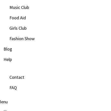
Music Club
Food Aid
Girls Club
Fashion Show
Blog
Help
Contact
FAQ
Menu