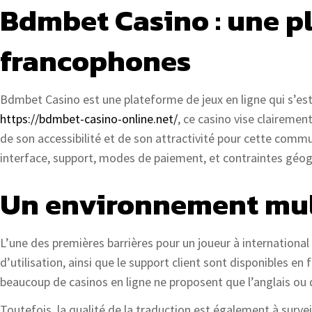
Bdmbet Casino : une p
francophones
Bdmbet Casino est une plateforme de jeux en ligne qui s’est 
https://bdmbet-casino-online.net/
, ce casino vise clairemen
de son accessibilité et de son attractivité pour cette commu
interface, support, modes de paiement, et contraintes géo
Un environnement mul
L’une des premières barrières pour un joueur à internationa
d’utilisation, ainsi que le support client sont disponibles en
beaucoup de casinos en ligne ne proposent que l’anglais ou 
Toutefois, la qualité de la traduction est également à survei