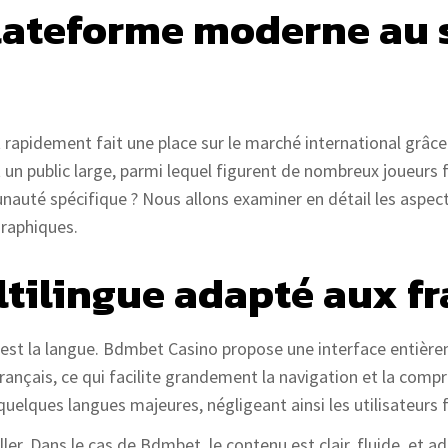
lateforme moderne au s
rapidement fait une place sur le marché international grâce à
t un public large, parmi lequel figurent de nombreux joueurs
nauté spécifique ? Nous allons examiner en détail les aspect
graphiques.
tilingue adapté aux f
l est la langue. Bdmbet Casino propose une interface entière
 français, ce qui facilite grandement la navigation et la compr
quelques langues majeures, négligeant ainsi les utilisateurs
ller. Dans le cas de Bdmbet, le contenu est clair, fluide, et