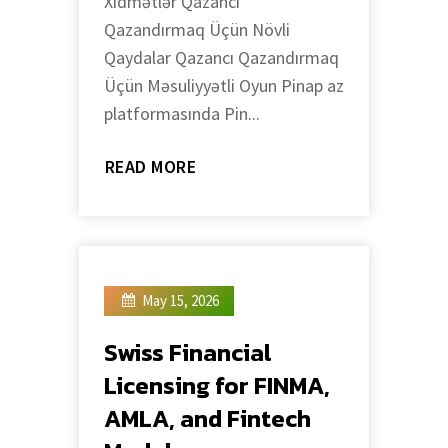
Xidmətlər Qazancı
Qazandırmaq Üçün Növli
Qaydalar Qazancı Qazandırmaq
Üçün Məsuliyyətli Oyun Pinap az
platformasında Pin...
READ MORE
May 15, 2026
Swiss Financial
Licensing for FINMA,
AMLA, and Fintech