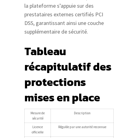
la plateforme s’appuie sur des
prestataires externes certifiés PCI
DSS, garantissant ainsi une couche
supplémentaire de sécurité.
Tableau
récapitulatif des
protections
mises en place
Mesure de
Description
sécurité
Licence
Régulée par une autorité reconnue
officielle