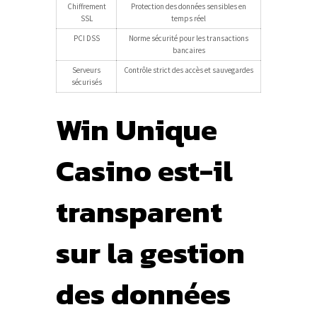
Chiffrement
Protection des données sensibles en
SSL
temps réel
PCI DSS
Norme sécurité pour les transactions
bancaires
Serveurs
Contrôle strict des accès et sauvegardes
sécurisés
Win Unique
Casino est-il
transparent
sur la gestion
des données