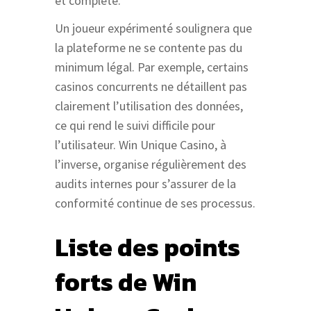
et complète.
Un joueur expérimenté soulignera que
la plateforme ne se contente pas du
minimum légal. Par exemple, certains
casinos concurrents ne détaillent pas
clairement l’utilisation des données,
ce qui rend le suivi difficile pour
l’utilisateur. Win Unique Casino, à
l’inverse, organise régulièrement des
audits internes pour s’assurer de la
conformité continue de ses processus.
Liste des points
forts de Win