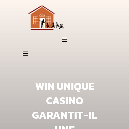
WIN UNIQUE
CASINO
GARANTIT-IL