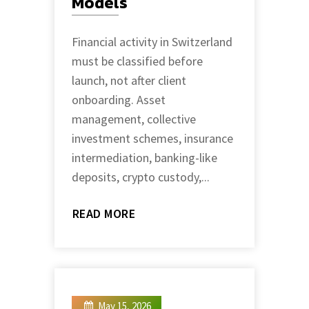
Models
Financial activity in Switzerland
must be classified before
launch, not after client
onboarding. Asset
management, collective
investment schemes, insurance
intermediation, banking-like
deposits, crypto custody,...
READ MORE
May 15, 2026