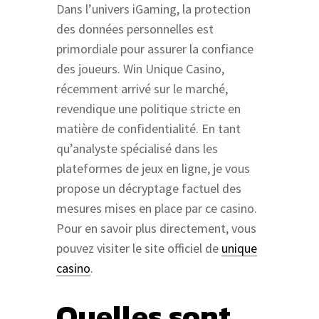
Dans l’univers iGaming, la protection
des données personnelles est
primordiale pour assurer la confiance
des joueurs. Win Unique Casino,
récemment arrivé sur le marché,
revendique une politique stricte en
matière de confidentialité. En tant
qu’analyste spécialisé dans les
plateformes de jeux en ligne, je vous
propose un décryptage factuel des
mesures mises en place par ce casino.
Pour en savoir plus directement, vous
pouvez visiter le site officiel de
unique
casino
.
Quelles sont