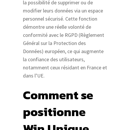
la possibilité de supprimer ou de
modifier leurs données via un espace
personnel sécurisé. Cette fonction
démontre une réelle volonté de
conformité avec le RGPD (Règlement
Général sur la Protection des
Données) européen, ce qui augmente
la confiance des utilisateurs,
notamment ceux résidant en France et
dans l’UE.
Comment se
positionne
Win Unique