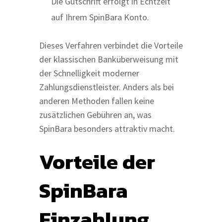
Die Gutschrift erfolgt in Echtzeit
auf Ihrem SpinBara Konto.
Dieses Verfahren verbindet die Vorteile
der klassischen Banküberweisung mit
der Schnelligkeit moderner
Zahlungsdienstleister. Anders als bei
anderen Methoden fallen keine
zusätzlichen Gebühren an, was
SpinBara besonders attraktiv macht.
Vorteile der
SpinBara
Einzahlung