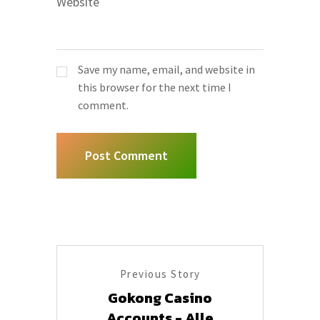
Website
Save my name, email, and website in
this browser for the next time I
comment.
Previous Story
Gokong Casino
Accounts - Alle