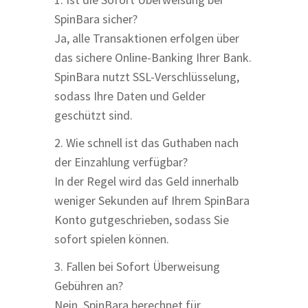
SpinBara sicher?
Ja, alle Transaktionen erfolgen über
das sichere Online-Banking Ihrer Bank.
SpinBara nutzt SSL-Verschlüsselung,
sodass Ihre Daten und Gelder
geschützt sind.
2. Wie schnell ist das Guthaben nach
der Einzahlung verfügbar?
In der Regel wird das Geld innerhalb
weniger Sekunden auf Ihrem SpinBara
Konto gutgeschrieben, sodass Sie
sofort spielen können.
3. Fallen bei Sofort Überweisung
Gebühren an?
Nein, SpinBara berechnet für