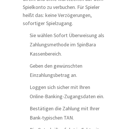
Spielkonto zu verbuchen. Für Spieler
heißt das: keine Verzögerungen,
sofortiger Spielzugang.
Sie wählen Sofort Überweisung als
Zahlungsmethode im SpinBara
Kassenbereich.
Geben den gewünschten
Einzahlungsbetrag an.
Loggen sich sicher mit Ihren
Online-Banking-Zugangsdaten ein.
Bestätigen die Zahlung mit Ihrer
Bank-typischen TAN.