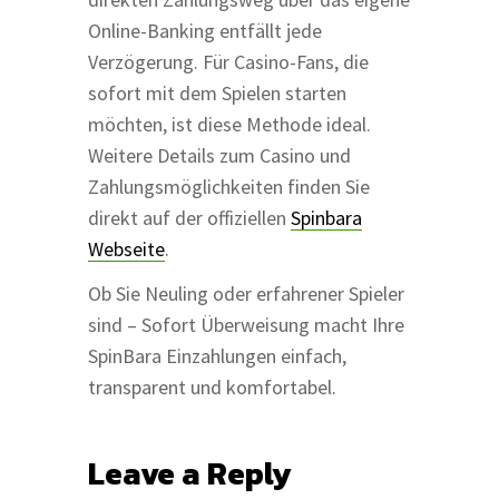
Online-Banking entfällt jede
Verzögerung. Für Casino-Fans, die
sofort mit dem Spielen starten
möchten, ist diese Methode ideal.
Weitere Details zum Casino und
Zahlungsmöglichkeiten finden Sie
direkt auf der offiziellen
Spinbara
Webseite
.
Ob Sie Neuling oder erfahrener Spieler
sind – Sofort Überweisung macht Ihre
SpinBara Einzahlungen einfach,
transparent und komfortabel.
Leave a Reply