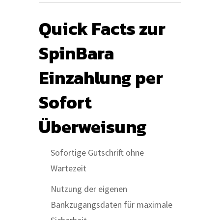
Quick Facts zur
SpinBara
Einzahlung per
Sofort
Überweisung
Sofortige Gutschrift ohne
Wartezeit
Nutzung der eigenen
Bankzugangsdaten für maximale