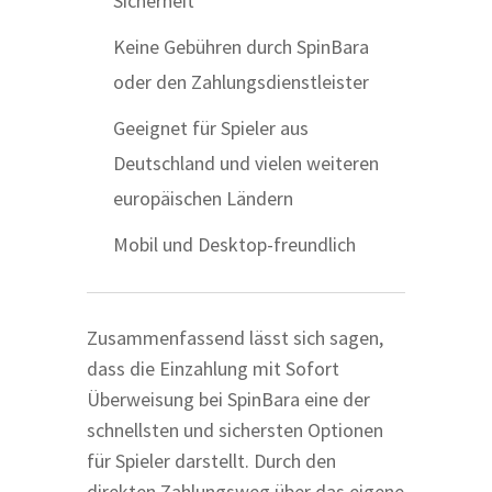
Sicherheit
Keine Gebühren durch SpinBara
oder den Zahlungsdienstleister
Geeignet für Spieler aus
Deutschland und vielen weiteren
europäischen Ländern
Mobil und Desktop-freundlich
Zusammenfassend lässt sich sagen,
dass die Einzahlung mit Sofort
Überweisung bei SpinBara eine der
schnellsten und sichersten Optionen
für Spieler darstellt. Durch den
direkten Zahlungsweg über das eigene