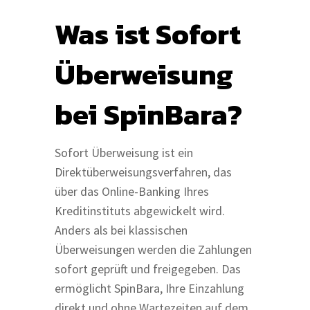
Was ist Sofort
Überweisung
bei SpinBara?
Sofort Überweisung ist ein
Direktüberweisungsverfahren, das
über das Online-Banking Ihres
Kreditinstituts abgewickelt wird.
Anders als bei klassischen
Überweisungen werden die Zahlungen
sofort geprüft und freigegeben. Das
ermöglicht SpinBara, Ihre Einzahlung
direkt und ohne Wartezeiten auf dem