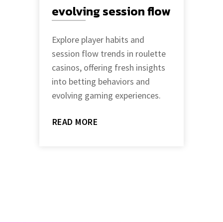
evolving session flow
Explore player habits and
session flow trends in roulette
casinos, offering fresh insights
into betting behaviors and
evolving gaming experiences.
READ MORE