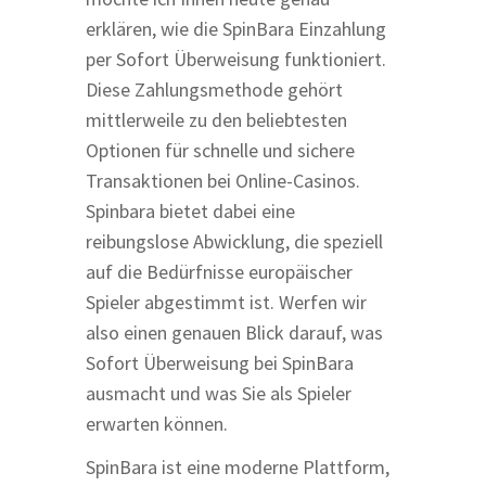
erklären, wie die SpinBara Einzahlung
per Sofort Überweisung funktioniert.
Diese Zahlungsmethode gehört
mittlerweile zu den beliebtesten
Optionen für schnelle und sichere
Transaktionen bei Online-Casinos.
Spinbara bietet dabei eine
reibungslose Abwicklung, die speziell
auf die Bedürfnisse europäischer
Spieler abgestimmt ist. Werfen wir
also einen genauen Blick darauf, was
Sofort Überweisung bei SpinBara
ausmacht und was Sie als Spieler
erwarten können.
SpinBara ist eine moderne Plattform,