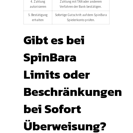
4. Zahlung
Zahlung mit TAN oder anderem
autorisieren
Verfahren der Bank bestätigen.
5. Bestätigung
Sofortige Gutschrift auf dem SpinBara
erhalten
Spielerkonto prüfen.
Gibt es bei
SpinBara
Limits oder
Beschränkungen
bei Sofort
Überweisung?