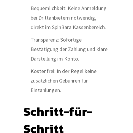
Bequemlichkeit: Keine Anmeldung
bei Drittanbietern notwendig,
direkt im SpinBara Kassenbereich.
Transparenz: Sofortige
Bestätigung der Zahlung und klare
Darstellung im Konto.
Kostenfrei: In der Regel keine
zusätzlichen Gebühren für
Einzahlungen.
Schritt-für-
Schritt