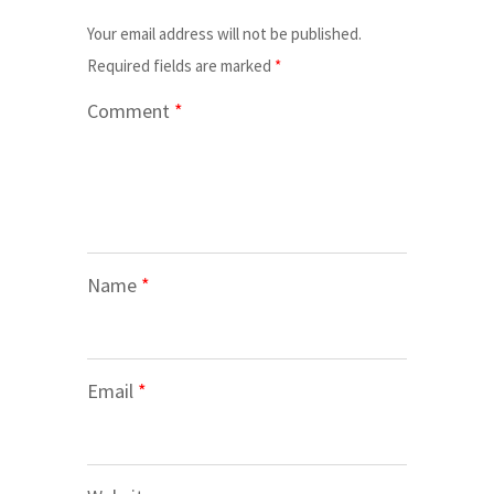
Your email address will not be published.
Required fields are marked
*
Comment
*
Name
*
Email
*