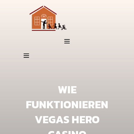
WIE
FUNKTIONIEREN
VEGAS HERO