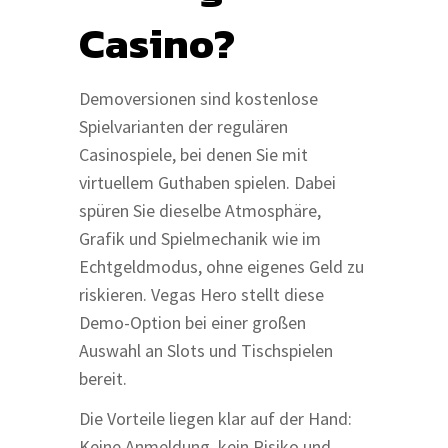
Casino?
Demoversionen sind kostenlose
Spielvarianten der regulären
Casinospiele, bei denen Sie mit
virtuellem Guthaben spielen. Dabei
spüren Sie dieselbe Atmosphäre,
Grafik und Spielmechanik wie im
Echtgeldmodus, ohne eigenes Geld zu
riskieren. Vegas Hero stellt diese
Demo-Option bei einer großen
Auswahl an Slots und Tischspielen
bereit.
Die Vorteile liegen klar auf der Hand:
Keine Anmeldung, kein Risiko und