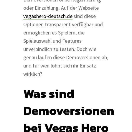
oder Einzahlung. Auf der Webseite
vegashero-deutsch.de
sind diese
Optionen transparent verfügbar und
ermöglichen es Spielern, die
Spielauswahl und Features
unverbindlich zu testen. Doch wie
genau laufen diese Demoversionen ab,
und für wen lohnt sich ihr Einsatz
wirklich?
Was sind
Demoversionen
bei Vegas Hero