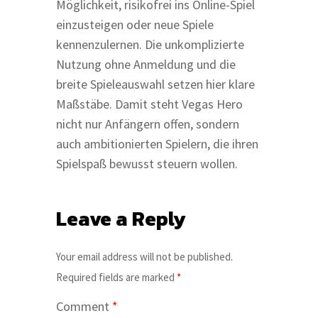
Möglichkeit, risikofrei ins Online-Spiel
einzusteigen oder neue Spiele
kennenzulernen. Die unkomplizierte
Nutzung ohne Anmeldung und die
breite Spieleauswahl setzen hier klare
Maßstäbe. Damit steht Vegas Hero
nicht nur Anfängern offen, sondern
auch ambitionierten Spielern, die ihren
Spielspaß bewusst steuern wollen.
Leave a Reply
Your email address will not be published.
Required fields are marked
*
Comment
*