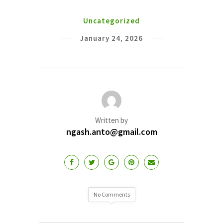
Uncategorized
January 24, 2026
Written by
ngash.anto@gmail.com
No Comments