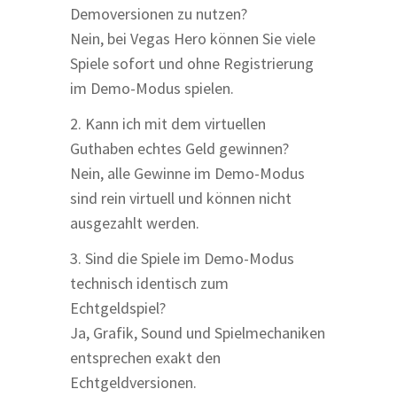
Demoversionen zu nutzen?
Nein, bei Vegas Hero können Sie viele
Spiele sofort und ohne Registrierung
im Demo-Modus spielen.
2. Kann ich mit dem virtuellen
Guthaben echtes Geld gewinnen?
Nein, alle Gewinne im Demo-Modus
sind rein virtuell und können nicht
ausgezahlt werden.
3. Sind die Spiele im Demo-Modus
technisch identisch zum
Echtgeldspiel?
Ja, Grafik, Sound und Spielmechaniken
entsprechen exakt den
Echtgeldversionen.