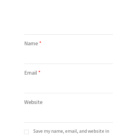
Name
*
Email
*
Website
Save my name, email, and website in