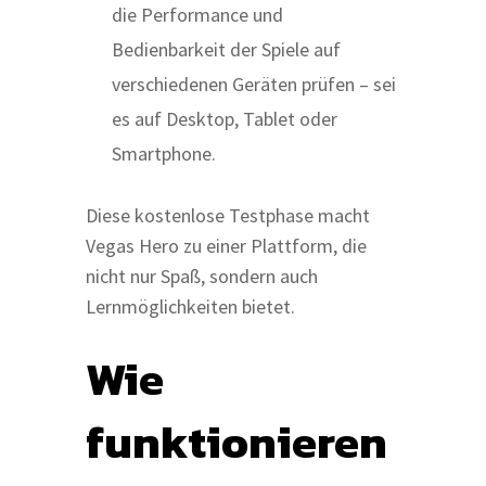
die Performance und
Bedienbarkeit der Spiele auf
verschiedenen Geräten prüfen – sei
es auf Desktop, Tablet oder
Smartphone.
Diese kostenlose Testphase macht
Vegas Hero zu einer Plattform, die
nicht nur Spaß, sondern auch
Lernmöglichkeiten bietet.
Wie
funktionieren