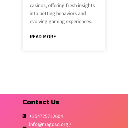
casinos, offering fresh insights
into betting behaviors and
evolving gaming experiences.
READ MORE
Contact Us
+254725712604
info@magoso.org /