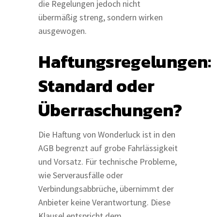
die Regelungen jedoch nicht
übermäßig streng, sondern wirken
ausgewogen.
Haftungsregelungen:
Standard oder
Überraschungen?
Die Haftung von Wonderluck ist in den
AGB begrenzt auf grobe Fahrlässigkeit
und Vorsatz. Für technische Probleme,
wie Serverausfälle oder
Verbindungsabbrüche, übernimmt der
Anbieter keine Verantwortung. Diese
Klausel entspricht dem