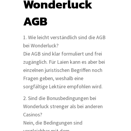
Wonderluck
AGB
1. Wie leicht verständlich sind die AGB
bei Wonderluck?
Die AGB sind klar formuliert und frei
zugänglich. Für Laien kann es aber bei
einzelnen juristischen Begriffen noch
Fragen geben, weshalb eine
sorgfältige Lektüre empfohlen wird.
2. Sind die Bonusbedingungen bei
Wonderluck strenger als bei anderen
Casinos?
Nein, die Bedingungen sind
vergleichbar mit dem