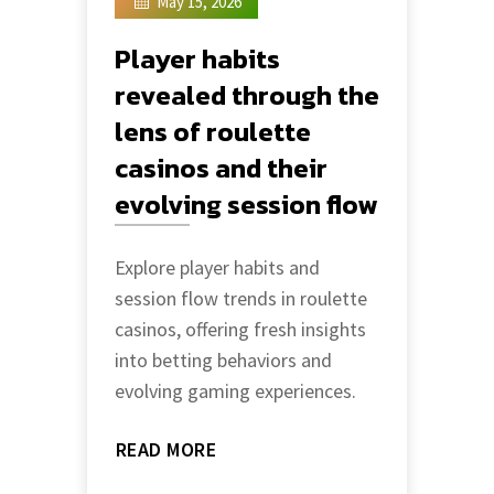
May 15, 2026
Player habits
revealed through the
lens of roulette
casinos and their
evolving session flow
Explore player habits and
session flow trends in roulette
casinos, offering fresh insights
into betting behaviors and
evolving gaming experiences.
READ MORE