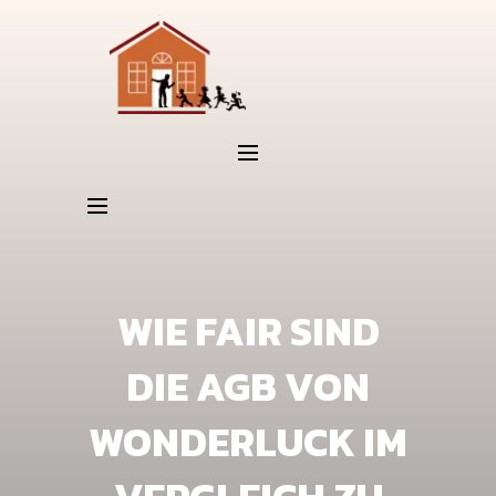
WIE FAIR SIND
DIE AGB VON
WONDERLUCK IM