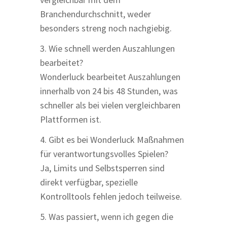
Branchendurchschnitt, weder
besonders streng noch nachgiebig.
3. Wie schnell werden Auszahlungen
bearbeitet?
Wonderluck bearbeitet Auszahlungen
innerhalb von 24 bis 48 Stunden, was
schneller als bei vielen vergleichbaren
Plattformen ist.
4. Gibt es bei Wonderluck Maßnahmen
für verantwortungsvolles Spielen?
Ja, Limits und Selbstsperren sind
direkt verfügbar, spezielle
Kontrolltools fehlen jedoch teilweise.
5. Was passiert, wenn ich gegen die