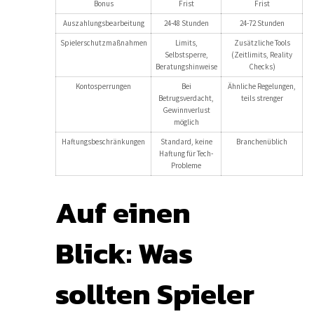
Bonus
Frist
Frist
Auszahlungsbearbeitung
24-48 Stunden
24-72 Stunden
Spielerschutzmaßnahmen
Limits,
Zusätzliche Tools
Selbstsperre,
(Zeitlimits, Reality
Beratungshinweise
Checks)
Kontosperrungen
Bei
Ähnliche Regelungen,
Betrugsverdacht,
teils strenger
Gewinnverlust
möglich
Haftungsbeschränkungen
Standard, keine
Branchenüblich
Haftung für Tech-
Probleme
Auf einen
Blick: Was
sollten Spieler