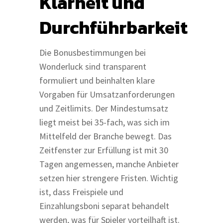
Klarheit und
Durchführbarkeit
Die Bonusbestimmungen bei
Wonderluck sind transparent
formuliert und beinhalten klare
Vorgaben für Umsatzanforderungen
und Zeitlimits. Der Mindestumsatz
liegt meist bei 35-fach, was sich im
Mittelfeld der Branche bewegt. Das
Zeitfenster zur Erfüllung ist mit 30
Tagen angemessen, manche Anbieter
setzen hier strengere Fristen. Wichtig
ist, dass Freispiele und
Einzahlungsboni separat behandelt
werden, was für Spieler vorteilhaft ist.