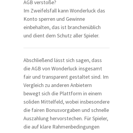
AGB verstoße?
Im Zweifelsfall kann Wonderluck das
Konto sperren und Gewinne
einbehalten, das ist branchenüblich
und dient dem Schutz aller Spieler.
Abschließend lässt sich sagen, dass
die AGB von Wonderluck insgesamt
fair und transparent gestaltet sind. Im
Vergleich zu anderen Anbietern
bewegt sich die Plattform in einem
soliden Mittelfeld, wobei insbesondere
die fairen Bonusvorgaben und schnelle
Auszahlung hervorstechen. Für Spieler,
die auf klare Rahmenbedingungen