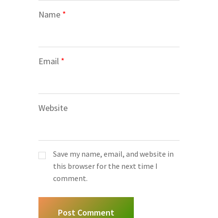
Name
*
Email
*
Website
Save my name, email, and website in
this browser for the next time I
comment.