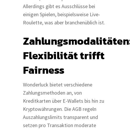
Allerdings gibt es Ausschlüsse bei
einigen Spielen, beispielsweise Live-
Roulette, was aber branchenüblich ist.
Zahlungsmodalitäten
Flexibilität trifft
Fairness
Wonderluck bietet verschiedene
Zahlungsmethoden an, von
Kreditkarten über E-Wallets bis hin zu
Kryptowährungen. Die AGB regeln
Auszahlungslimits transparent und
setzen pro Transaktion moderate