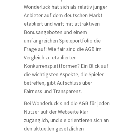
Wonderluck hat sich als relativ junger
Anbieter auf dem deutschen Markt
etabliert und wirft mit attraktiven
Bonusangeboten und einem
umfangreichen Spieleportfolio die
Frage auf: Wie fair sind die AGB im
Vergleich zu etablierten
Konkurrenzplattformen? Ein Blick auf
die wichtigsten Aspekte, die Spieler
betreffen, gibt Aufschluss über
Fairness und Transparenz.
Bei Wonderluck sind die AGB für jeden
Nutzer auf der Webseite klar
zugänglich, und sie orientieren sich an
den aktuellen gesetzlichen