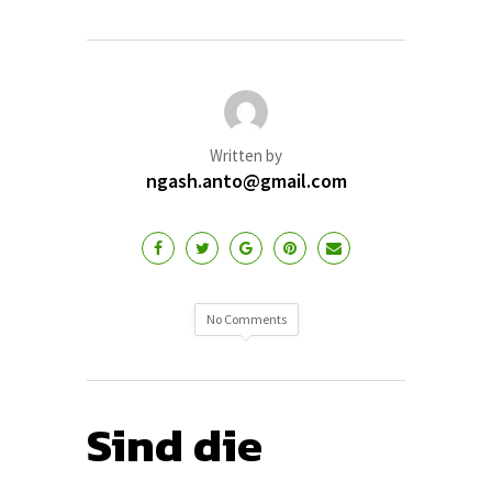
Written by
ngash.anto@gmail.com
No Comments
Sind die