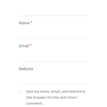
Name
*
Email
*
Website
Save my name, email, and website in
this browser for the next time I
comment.