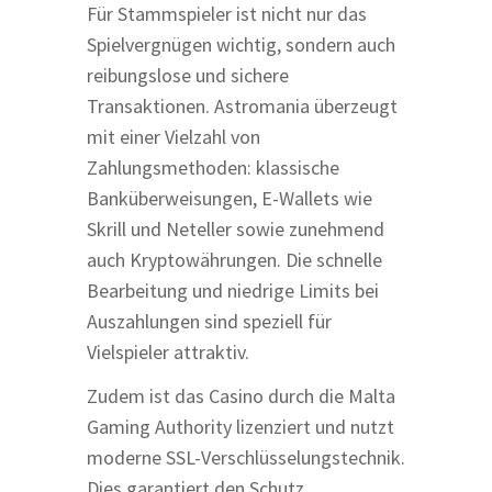
Für Stammspieler ist nicht nur das
Spielvergnügen wichtig, sondern auch
reibungslose und sichere
Transaktionen. Astromania überzeugt
mit einer Vielzahl von
Zahlungsmethoden: klassische
Banküberweisungen, E-Wallets wie
Skrill und Neteller sowie zunehmend
auch Kryptowährungen. Die schnelle
Bearbeitung und niedrige Limits bei
Auszahlungen sind speziell für
Vielspieler attraktiv.
Zudem ist das Casino durch die Malta
Gaming Authority lizenziert und nutzt
moderne SSL-Verschlüsselungstechnik.
Dies garantiert den Schutz