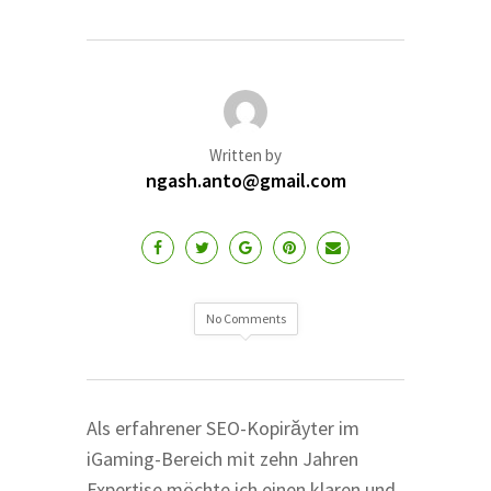
Written by
ngash.anto@gmail.com
No Comments
Als erfahrener SEO-Kopirăyter im
iGaming-Bereich mit zehn Jahren
Expertise möchte ich einen klaren und