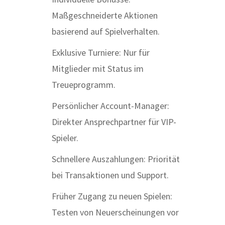
Maßgeschneiderte Aktionen
basierend auf Spielverhalten.
Exklusive Turniere: Nur für
Mitglieder mit Status im
Treueprogramm.
Persönlicher Account-Manager:
Direkter Ansprechpartner für VIP-
Spieler.
Schnellere Auszahlungen: Priorität
bei Transaktionen und Support.
Früher Zugang zu neuen Spielen:
Testen von Neuerscheinungen vor