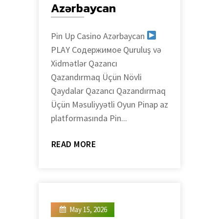
Azərbaycan
Pin Up Casino Azərbaycan
PLAY Содержимое Quruluş və
Xidmətlər Qazancı
Qazandırmaq Üçün Növli
Qaydalar Qazancı Qazandırmaq
Üçün Məsuliyyətli Oyun Pinap az
platformasında Pin...
READ MORE
May 15, 2026