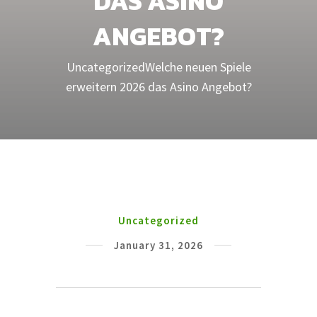
DAS ASINO
ANGEBOT?
Uncategorized
Welche neuen Spiele
erweitern 2026 das Asino Angebot?
Uncategorized
January 31, 2026