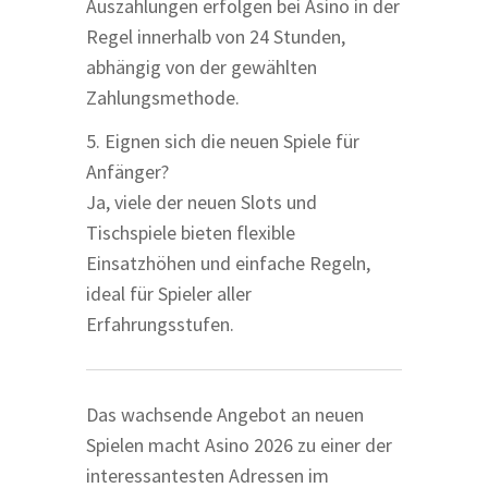
Auszahlungen erfolgen bei Asino in der
Regel innerhalb von 24 Stunden,
abhängig von der gewählten
Zahlungsmethode.
5. Eignen sich die neuen Spiele für
Anfänger?
Ja, viele der neuen Slots und
Tischspiele bieten flexible
Einsatzhöhen und einfache Regeln,
ideal für Spieler aller
Erfahrungsstufen.
Das wachsende Angebot an neuen
Spielen macht Asino 2026 zu einer der
interessantesten Adressen im