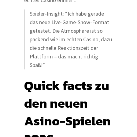
echtes Casino erinnert.
Spieler-Insight: “Ich habe gerade
das neue Live-Game-Show-Format
getestet. Die Atmosphäre ist so
packend wie im echten Casino, dazu
die schnelle Reaktionszeit der
Plattform – das macht richtig
Spaß!”
Quick facts zu
den neuen
Asino-Spielen