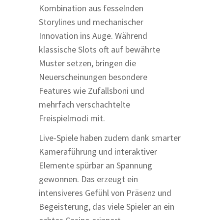
Kombination aus fesselnden
Storylines und mechanischer
Innovation ins Auge. Während
klassische Slots oft auf bewährte
Muster setzen, bringen die
Neuerscheinungen besondere
Features wie Zufallsboni und
mehrfach verschachtelte
Freispielmodi mit.
Live-Spiele haben zudem dank smarter
Kameraführung und interaktiver
Elemente spürbar an Spannung
gewonnen. Das erzeugt ein
intensiveres Gefühl von Präsenz und
Begeisterung, das viele Spieler an ein