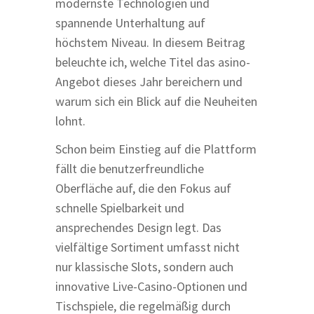
modernste Technologien und
spannende Unterhaltung auf
höchstem Niveau. In diesem Beitrag
beleuchte ich, welche Titel das asino-
Angebot dieses Jahr bereichern und
warum sich ein Blick auf die Neuheiten
lohnt.
Schon beim Einstieg auf die Plattform
fällt die benutzerfreundliche
Oberfläche auf, die den Fokus auf
schnelle Spielbarkeit und
ansprechendes Design legt. Das
vielfältige Sortiment umfasst nicht
nur klassische Slots, sondern auch
innovative Live-Casino-Optionen und
Tischspiele, die regelmäßig durch