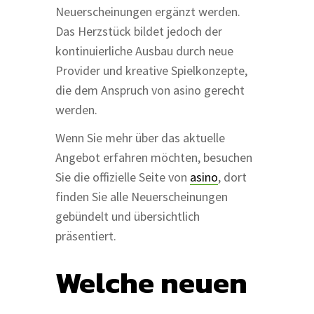
Neuerscheinungen ergänzt werden.
Das Herzstück bildet jedoch der
kontinuierliche Ausbau durch neue
Provider und kreative Spielkonzepte,
die dem Anspruch von asino gerecht
werden.
Wenn Sie mehr über das aktuelle
Angebot erfahren möchten, besuchen
Sie die offizielle Seite von
asino
, dort
finden Sie alle Neuerscheinungen
gebündelt und übersichtlich
präsentiert.
Welche neuen