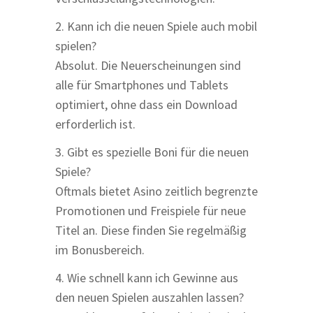
2. Kann ich die neuen Spiele auch mobil
spielen?
Absolut. Die Neuerscheinungen sind
alle für Smartphones und Tablets
optimiert, ohne dass ein Download
erforderlich ist.
3. Gibt es spezielle Boni für die neuen
Spiele?
Oftmals bietet Asino zeitlich begrenzte
Promotionen und Freispiele für neue
Titel an. Diese finden Sie regelmäßig
im Bonusbereich.
4. Wie schnell kann ich Gewinne aus
den neuen Spielen auszahlen lassen?