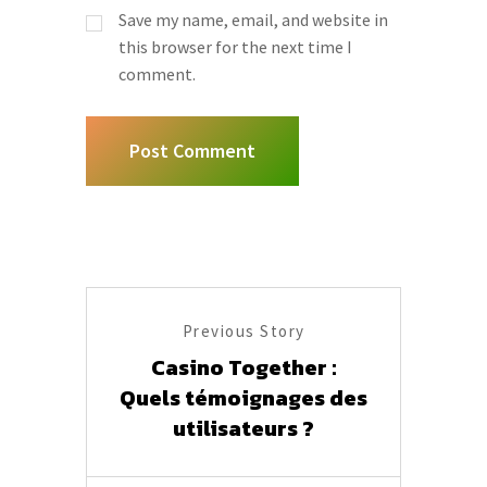
Save my name, email, and website in
this browser for the next time I
comment.
Previous Story
Casino Together :
Quels témoignages des
utilisateurs ?