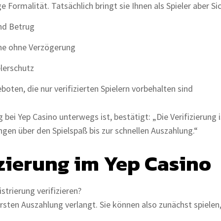
ige Formalität. Tatsächlich bringt sie Ihnen als Spieler aber 
und Betrug
nne ohne Verzögerung
lerschutz
ten, die nur verifizierten Spielern vorbehalten sind
g bei Yep Casino unterwegs ist, bestätigt: „Die Verifizierung 
ungen über den Spielspaß bis zur schnellen Auszahlung.“
izierung im Yep Casino
strierung verifizieren?
ersten Auszahlung verlangt. Sie können also zunächst spielen,