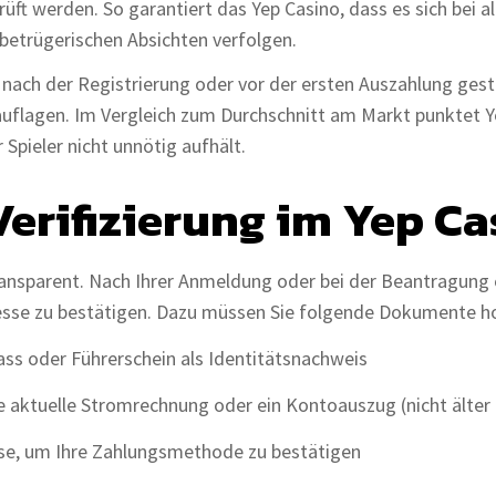
ft werden. So garantiert das Yep Casino, dass es sich bei a
e betrügerischen Absichten verfolgen.
 nach der Registrierung oder vor der ersten Auszahlung gest
zauflagen. Im Vergleich zum Durchschnitt am Markt punktet 
 Spieler nicht unnötig aufhält.
Verifizierung im Yep C
 transparent. Nach Ihrer Anmeldung oder bei der Beantragung
resse zu bestätigen. Dazu müssen Sie folgende Dokumente h
ass oder Führerschein als Identitätsnachweis
e aktuelle Stromrechnung oder ein Kontoauszug (nicht älter 
se, um Ihre Zahlungsmethode zu bestätigen