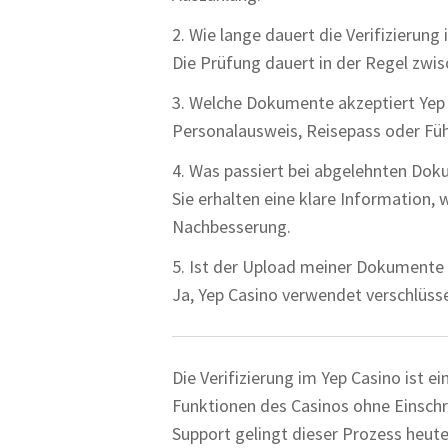
2. Wie lange dauert die Verifizierung
Die Prüfung dauert in der Regel zwi
3. Welche Dokumente akzeptiert Yep
Personalausweis, Reisepass oder Füh
4. Was passiert bei abgelehnten Do
Sie erhalten eine klare Information,
Nachbesserung.
5. Ist der Upload meiner Dokumente 
Ja, Yep Casino verwendet verschlüss
Die Verifizierung im Yep Casino ist ei
Funktionen des Casinos ohne Einschr
Support gelingt dieser Prozess heute 