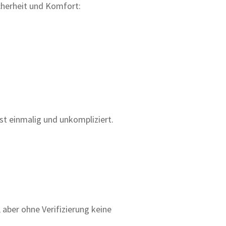
Sicherheit und Komfort:
ist einmalig und unkompliziert.
 aber ohne Verifizierung keine