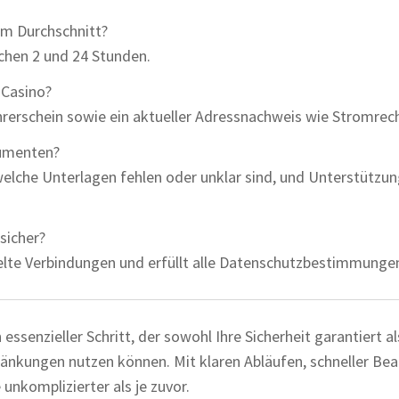
 im Durchschnitt?
schen 2 und 24 Stunden.
 Casino?
rerschein sowie ein aktueller Adressnachweis wie Stromrec
kumenten?
 welche Unterlagen fehlen oder unklar sind, und Unterstützu
sicher?
elte Verbindungen und erfüllt alle Datenschutzbestimmunge
n essenzieller Schritt, der sowohl Ihre Sicherheit garantiert al
änkungen nutzen können. Mit klaren Abläufen, schneller Be
unkomplizierter als je zuvor.