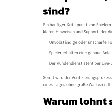
sind?
Ein häufiger Kritikpunkt von Spieler
klaren Hinweisen und Support, der dire
Unvollständige oder unscharfe F
Spieler erhalten eine genaue Anl
Der Kundendienst steht per Live-
Somit wird der Verifizierungsprozess 
eines Tages ohne große Wartezeit Ih
Warum lohnt si