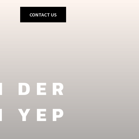
CONTACT US
I DER
M YEP