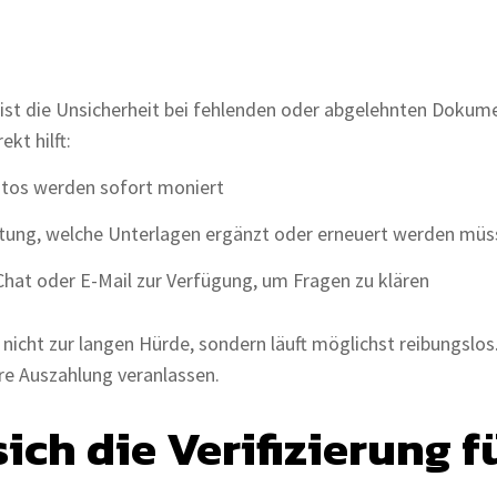
n ist die Unsicherheit bei fehlenden oder abgelehnten Dokum
kt hilft:
otos werden sofort moniert
eitung, welche Unterlagen ergänzt oder erneuert werden mü
Chat oder E-Mail zur Verfügung, um Fragen zu klären
nicht zur langen Hürde, sondern läuft möglichst reibungslos.
re Auszahlung veranlassen.
ch die Verifizierung f