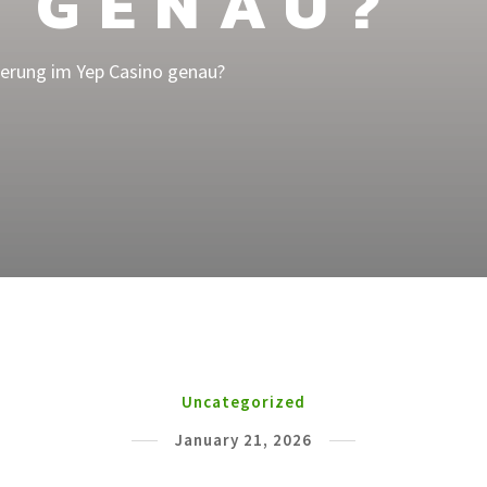
 GENAU?
zierung im Yep Casino genau?
Uncategorized
January 21, 2026