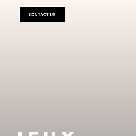
CONTACT US