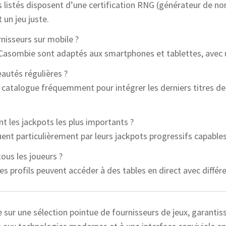
s listés disposent d’une certification RNG (générateur de no
 un jeu juste.
rnisseurs sur mobile ?
 Casombie sont adaptés aux smartphones et tablettes, avec 
autés régulières ?
 catalogue fréquemment pour intégrer les derniers titres des
nt les jackpots les plus importants ?
ent particulièrement par leurs jackpots progressifs capable
tous les joueurs ?
es profils peuvent accéder à des tables en direct avec différ
ur une sélection pointue de fournisseurs de jeux, garantissa