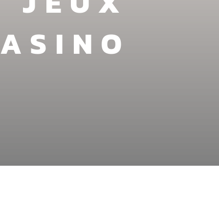
E JEUX
CASINO