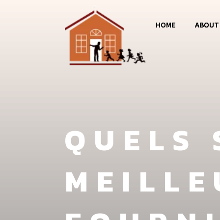
HOME
ABOUT
Magos
Jumba 
MCC
QUELS 
MEILLE