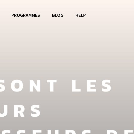
PROGRAMMES
BLOG
HELP
o OBOG
Music Club
Contact
La Watoto
Food Aid
FAQ
Girls Club
SONT LES
Fashion Show
URS