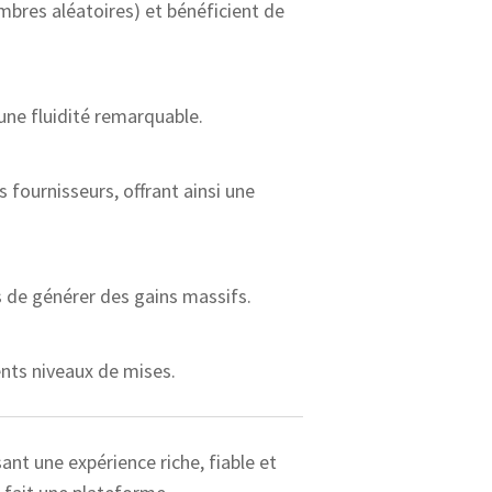
mbres aléatoires) et bénéficient de
une fluidité remarquable.
 fournisseurs, offrant ainsi une
s de générer des gains massifs.
ents niveaux de mises.
nt une expérience riche, fiable et