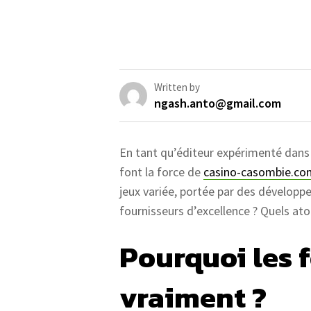
Written by
ngash.anto@gmail.com
En tant qu’éditeur expérimenté dans 
font la force de
casino-casombie.co
jeux variée, portée par des développ
fournisseurs d’excellence ? Quels ato
Pourquoi les 
vraiment ?