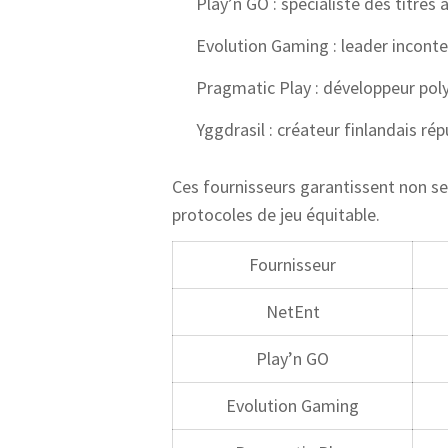
Play’n GO : spécialiste des titres
Evolution Gaming : leader incontes
Pragmatic Play : développeur polyv
Yggdrasil : créateur finlandais r
Ces fournisseurs garantissent non se
protocoles de jeu équitable.
Fournisseur
NetEnt
Play’n GO
Evolution Gaming