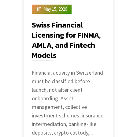
May 15, 2026
Swiss Financial
Licensing for FINMA,
AMLA, and Fintech
Models
Financial activity in Switzerland
must be classified before
launch, not after client
onboarding. Asset
management, collective
investment schemes, insurance
intermediation, banking-like
deposits, crypto custody,...