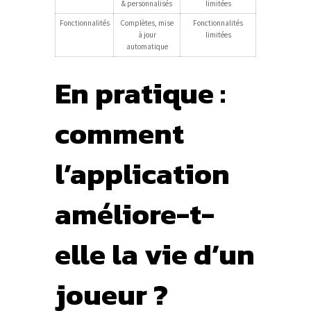
& personnalisés
limitées
Fonctionnalités
Complètes, mise
Fonctionnalités
à jour
limitées
automatique
En pratique :
comment
l’application
améliore-t-
elle la vie d’un
joueur ?