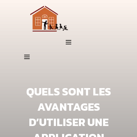
QUELS SONT LES
AVANTAGES
D’UTILISER UNE