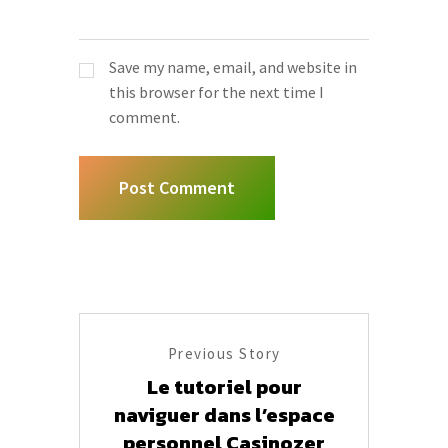
Save my name, email, and website in
this browser for the next time I
comment.
Previous Story
Le tutoriel pour
naviguer dans l’espace
personnel Casinozer