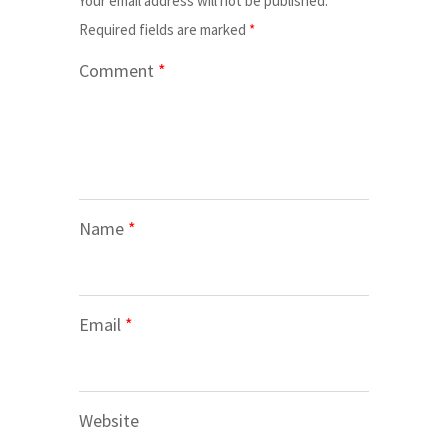
Your email address will not be published.
Required fields are marked
*
Comment
*
Name
*
Email
*
Website