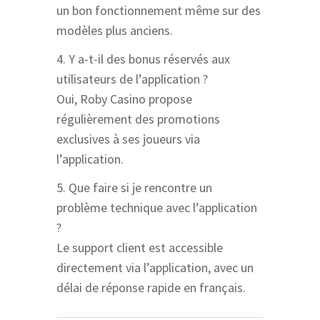
un bon fonctionnement même sur des
modèles plus anciens.
4. Y a-t-il des bonus réservés aux
utilisateurs de l’application ?
Oui, Roby Casino propose
régulièrement des promotions
exclusives à ses joueurs via
l’application.
5. Que faire si je rencontre un
problème technique avec l’application
?
Le support client est accessible
directement via l’application, avec un
délai de réponse rapide en français.