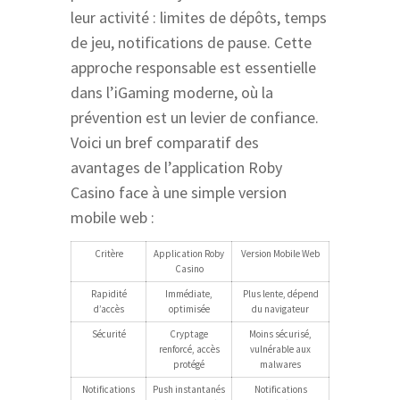
leur activité : limites de dépôts, temps
de jeu, notifications de pause. Cette
approche responsable est essentielle
dans l’iGaming moderne, où la
prévention est un levier de confiance.
Voici un bref comparatif des
avantages de l’application Roby
Casino face à une simple version
mobile web :
Critère
Application Roby
Version Mobile Web
Casino
Rapidité
Immédiate,
Plus lente, dépend
d’accès
optimisée
du navigateur
Sécurité
Cryptage
Moins sécurisé,
renforcé, accès
vulnérable aux
protégé
malwares
Notifications
Push instantanés
Notifications