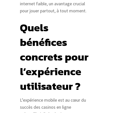
internet faible, un avantage crucial
pour jouer partout, à tout moment.
Quels
bénéfices
concrets pour
l’expérience
utilisateur ?
L’expérience mobile est au cœur du
succès des casinos en ligne