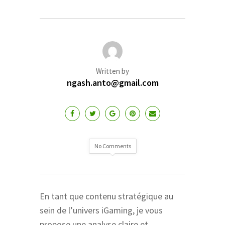
Written by
ngash.anto@gmail.com
No Comments
En tant que contenu stratégique au
sein de l’univers iGaming, je vous
propose une analyse claire et