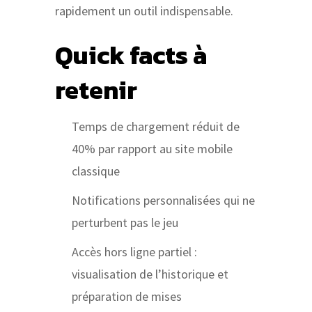
rapidement un outil indispensable.
Quick facts à
retenir
Temps de chargement réduit de
40% par rapport au site mobile
classique
Notifications personnalisées qui ne
perturbent pas le jeu
Accès hors ligne partiel :
visualisation de l’historique et
préparation de mises