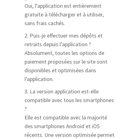
Oui, l’application est entièrement
gratuite à télécharger et à utiliser,
sans frais cachés.
2. Puis-je effectuer mes dépôts et
retraits depuis l’application ?
Absolument, toutes les options de
paiement proposées sur le site sont
disponibles et optimisées dans
l’application.
3. La version application est-elle
compatible avec tous les smartphones
?
Elle est compatible avec la majorité
des smartphones Android et iOS
récents. Une version optimisée permet