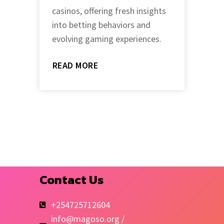
casinos, offering fresh insights
into betting behaviors and
evolving gaming experiences.
READ MORE
Contact Us
+254725712604
info@magoso.org /