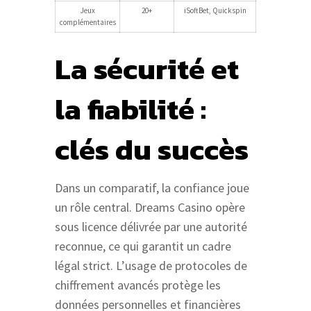
Jeux
20+
iSoftBet, Quickspin
complémentaires
La sécurité et
la fiabilité :
clés du succès
Dans un comparatif, la confiance joue
un rôle central. Dreams Casino opère
sous licence délivrée par une autorité
reconnue, ce qui garantit un cadre
légal strict. L’usage de protocoles de
chiffrement avancés protège les
données personnelles et financières