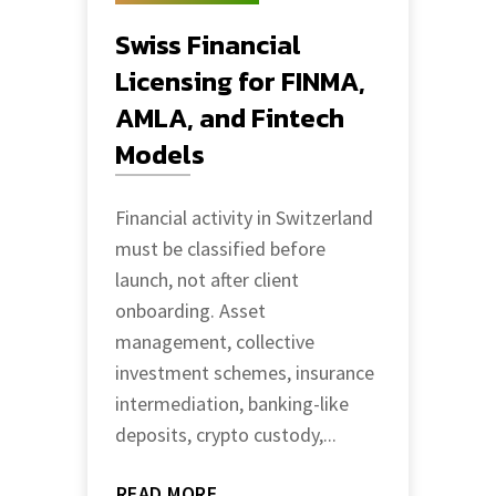
Swiss Financial
Licensing for FINMA,
AMLA, and Fintech
Models
Financial activity in Switzerland
must be classified before
launch, not after client
onboarding. Asset
management, collective
investment schemes, insurance
intermediation, banking-like
deposits, crypto custody,...
READ MORE