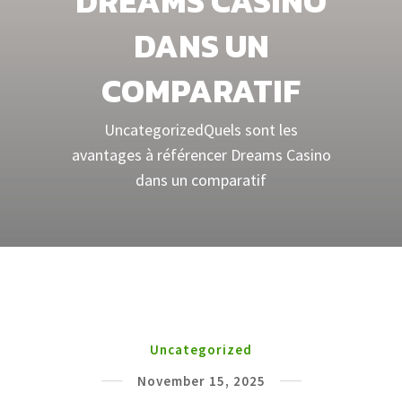
DREAMS CASINO
DANS UN
COMPARATIF
Uncategorized
Quels sont les
avantages à référencer Dreams Casino
dans un comparatif
Uncategorized
November 15, 2025