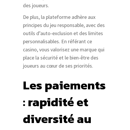
des joueurs.
De plus, la plateforme adhère aux
principes du jeu responsable, avec des
outils d’auto-exclusion et des limites
personnalisables. En référant ce
casino, vous valorisez une marque qui
place la sécurité et le bien-être des
joueurs au cœur de ses priorités.
Les paiements
: rapidité et
diversité au