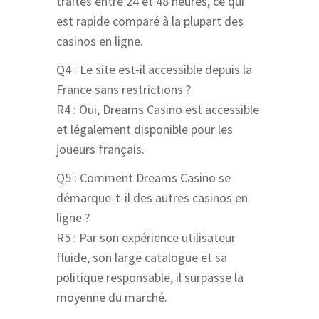
traités entre 24 et 48 heures, ce qui
est rapide comparé à la plupart des
casinos en ligne.
Q4 : Le site est-il accessible depuis la
France sans restrictions ?
R4 : Oui, Dreams Casino est accessible
et légalement disponible pour les
joueurs français.
Q5 : Comment Dreams Casino se
démarque-t-il des autres casinos en
ligne ?
R5 : Par son expérience utilisateur
fluide, son large catalogue et sa
politique responsable, il surpasse la
moyenne du marché.