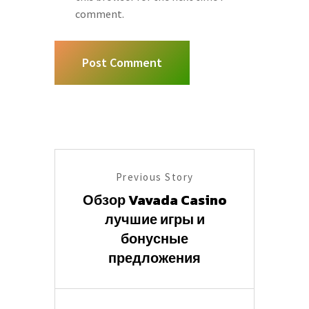
comment.
Previous Story
Обзор Vavada Casino
лучшие игры и
бонусные
предложения