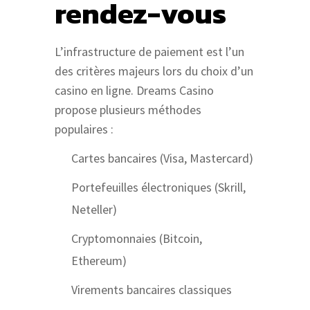
rendez-vous
L’infrastructure de paiement est l’un
des critères majeurs lors du choix d’un
casino en ligne. Dreams Casino
propose plusieurs méthodes
populaires :
Cartes bancaires (Visa, Mastercard)
Portefeuilles électroniques (Skrill,
Neteller)
Cryptomonnaies (Bitcoin,
Ethereum)
Virements bancaires classiques