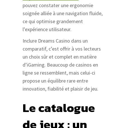
pouvez constater une ergonomie
soignée alliée à une navigation fluide,
ce qui optimise grandement
l’expérience utilisateur.
Inclure Dreams Casino dans un
comparatif, c’est offrir à vos lecteurs
un choix sûr et complet en matière
d’iGaming. Beaucoup de casinos en
ligne se ressemblent, mais celui-ci
propose un équilibre rare entre
innovation, fiabilité et plaisir de jeu.
Le catalogue
de jeux : un