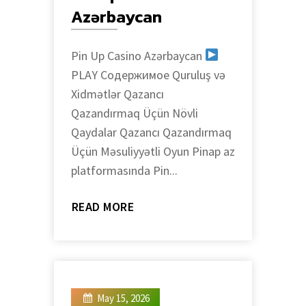
Azərbaycan
Pin Up Casino Azərbaycan
PLAY Содержимое Quruluş və
Xidmətlər Qazancı
Qazandırmaq Üçün Növli
Qaydalar Qazancı Qazandırmaq
Üçün Məsuliyyətli Oyun Pinap az
platformasında Pin...
READ MORE
May 15, 2026