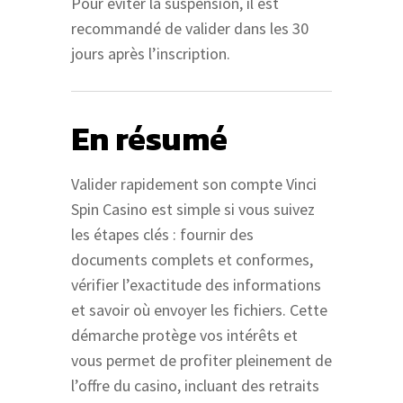
Pour éviter la suspension, il est
recommandé de valider dans les 30
jours après l’inscription.
En résumé
Valider rapidement son compte Vinci
Spin Casino est simple si vous suivez
les étapes clés : fournir des
documents complets et conformes,
vérifier l’exactitude des informations
et savoir où envoyer les fichiers. Cette
démarche protège vos intérêts et
vous permet de profiter pleinement de
l’offre du casino, incluant des retraits