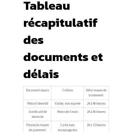
Tableau
récapitulatif
des
documents et
délais
Document requis
Critères
Délai moyen de
traitement
Pièce d’identité
Valide, non expirée
24 à 48 heures
Justificatif de
Moins de 3 mois
24 à 48 heures
domicile
Preuve du moyen
Carte avec
24 à 72 heures
de paiement
masquage des