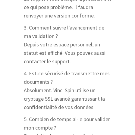
ce qui pose problème. Il faudra
renvoyer une version conforme.
3. Comment suivre l’avancement de
ma validation ?
Depuis votre espace personnel, un
statut est affiché. Vous pouvez aussi
contacter le support.
4. Est-ce sécurisé de transmettre mes
documents ?
Absolument. Vinci Spin utilise un
cryptage SSL avancé garantissant la
confidentialité de vos données.
5. Combien de temps ai-je pour valider
mon compte ?