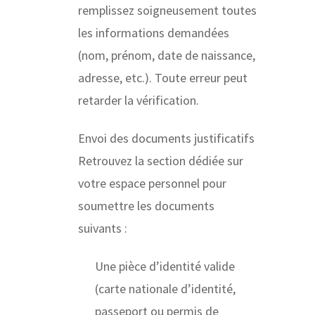
remplissez soigneusement toutes
les informations demandées
(nom, prénom, date de naissance,
adresse, etc.). Toute erreur peut
retarder la vérification.
Envoi des documents justificatifs
Retrouvez la section dédiée sur
votre espace personnel pour
soumettre les documents
suivants :
Une pièce d’identité valide
(carte nationale d’identité,
passeport ou permis de