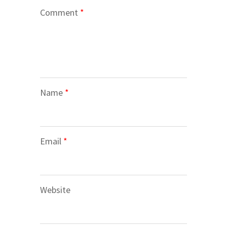
Comment
*
Name
*
Email
*
Website