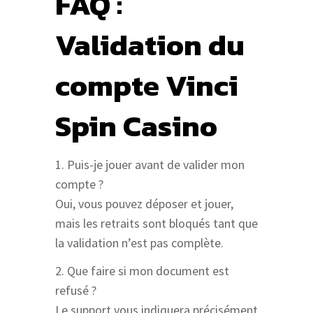
FAQ :
Validation du
compte Vinci
Spin Casino
1. Puis-je jouer avant de valider mon
compte ?
Oui, vous pouvez déposer et jouer,
mais les retraits sont bloqués tant que
la validation n’est pas complète.
2. Que faire si mon document est
refusé ?
Le support vous indiquera précisément