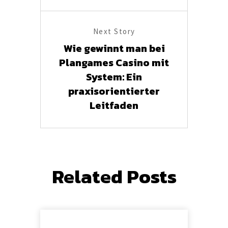
Next Story
Wie gewinnt man bei
Plangames Casino mit
System: Ein
praxisorientierter
Leitfaden
Related Posts