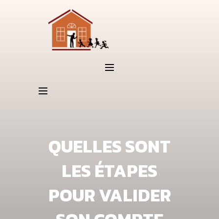
QUELLES SONT
LES ÉTAPES
POUR VALIDER