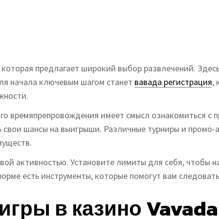
 которая предлагает широкий выбор развлечений. Здес
ля начала ключевым шагом станет
вавада регистрация
,
жности.
го времяпрепровождения имеет смысл ознакомиться с 
ь свои шансы на выигрыши. Различные турниры и промо
муществ.
вой активностью. Установите лимиты для себя, чтобы н
форме есть инструменты, которые помогут вам следоват
игры в казино Vavada