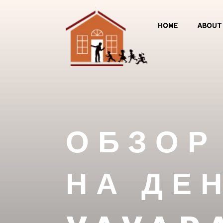
HOME
ABOUT
Magos
Jumba 
MCC
ОБЗОР
НА ДЕ