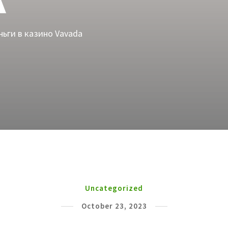
A
ньги в казино Vavada
Uncategorized
October 23, 2023