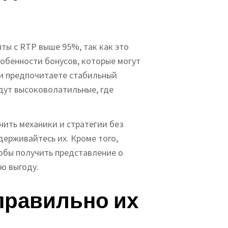
ты с RTP выше 95%, так как это
собенности бонусов, которые могут
ли предпочитаете стабильный
дут высоковолатильные, где
нить механики и стратегии без
ерживайтесь их. Кроме того,
тобы получить представление о
ю выгоду.
 правильно их