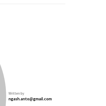
Written by
ngash.anto@gmail.com