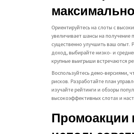
максимальн
Ориентируйтесь на слоты с высоки
увеличивает шансы на получение п
существенно улучшить ваш опыт. 
доход, выбирайте низко- и средн
крупные выигрыши встречаются ре
Воспользуйтесь демо-версиями, ч
рисков. Разработайте план управл
изучайте рейтинги и обзоры попул
высокоэффективных слотах и наст
Промоакции и