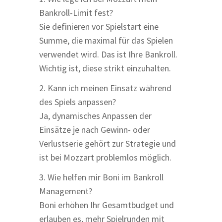
Bankroll-Limit fest?
Sie definieren vor Spielstart eine
Summe, die maximal für das Spielen
verwendet wird. Das ist Ihre Bankroll.
Wichtig ist, diese strikt einzuhalten.
2. Kann ich meinen Einsatz während
des Spiels anpassen?
Ja, dynamisches Anpassen der
Einsätze je nach Gewinn- oder
Verlustserie gehört zur Strategie und
ist bei Mozzart problemlos möglich.
3. Wie helfen mir Boni im Bankroll
Management?
Boni erhöhen Ihr Gesamtbudget und
erlauben es, mehr Spielrunden mit