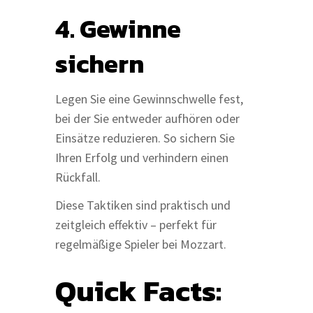
4. Gewinne
sichern
Legen Sie eine Gewinnschwelle fest,
bei der Sie entweder aufhören oder
Einsätze reduzieren. So sichern Sie
Ihren Erfolg und verhindern einen
Rückfall.
Diese Taktiken sind praktisch und
zeitgleich effektiv – perfekt für
regelmäßige Spieler bei Mozzart.
Quick Facts: