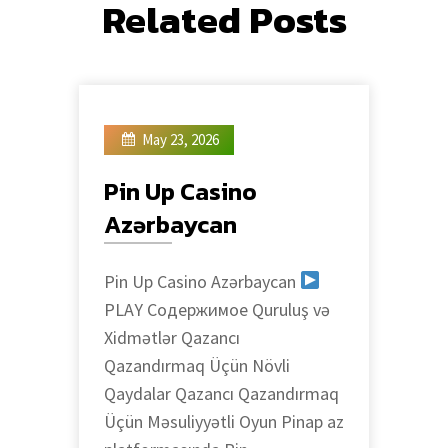
Related Posts
May 23, 2026
Pin Up Casino
Azərbaycan
Pin Up Casino Azərbaycan
PLAY Содержимое Quruluş və
Xidmətlər Qazancı
Qazandırmaq Üçün Növli
Qaydalar Qazancı Qazandırmaq
Üçün Məsuliyyətli Oyun Pinap az