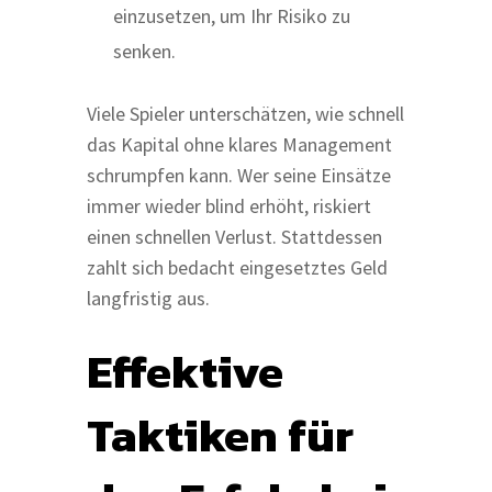
einzusetzen, um Ihr Risiko zu
senken.
Viele Spieler unterschätzen, wie schnell
das Kapital ohne klares Management
schrumpfen kann. Wer seine Einsätze
immer wieder blind erhöht, riskiert
einen schnellen Verlust. Stattdessen
zahlt sich bedacht eingesetztes Geld
langfristig aus.
Effektive
Taktiken für