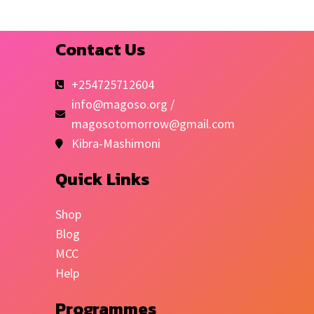
Contact Us
+254725712604
info@magoso.org /
magosotomorrow@gmail.com
Kibra-Mashimoni
Quick Links
Shop
Blog
MCC
Help
Programmes