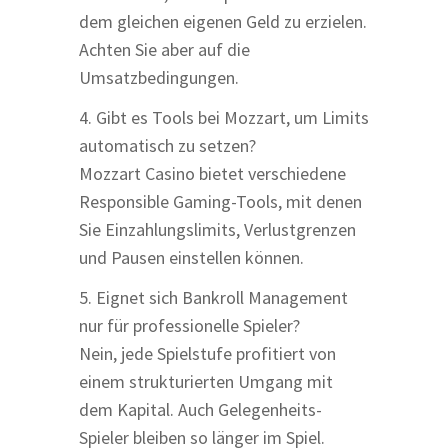
dem gleichen eigenen Geld zu erzielen.
Achten Sie aber auf die
Umsatzbedingungen.
4. Gibt es Tools bei Mozzart, um Limits
automatisch zu setzen?
Mozzart Casino bietet verschiedene
Responsible Gaming-Tools, mit denen
Sie Einzahlungslimits, Verlustgrenzen
und Pausen einstellen können.
5. Eignet sich Bankroll Management
nur für professionelle Spieler?
Nein, jede Spielstufe profitiert von
einem strukturierten Umgang mit
dem Kapital. Auch Gelegenheits-
Spieler bleiben so länger im Spiel.