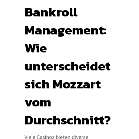
Bankroll
Management:
Wie
unterscheidet
sich Mozzart
vom
Durchschnitt?
Viele Casinos bieten diverse