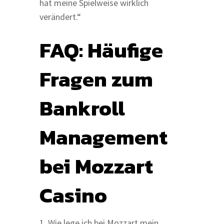
hat meine Spielweise wirklich
verändert.“
FAQ: Häufige
Fragen zum
Bankroll
Management
bei Mozzart
Casino
1. Wie lege ich bei Mozzart mein