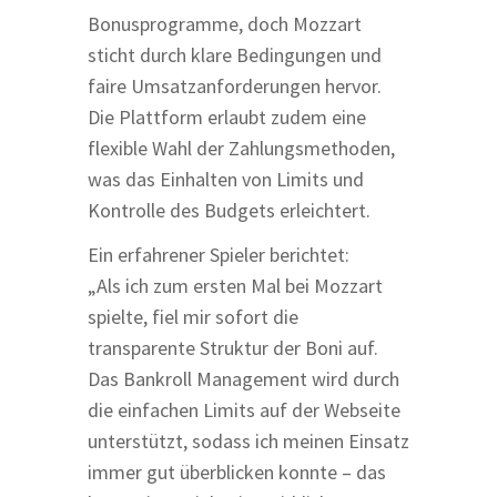
Bonusprogramme, doch Mozzart
sticht durch klare Bedingungen und
faire Umsatzanforderungen hervor.
Die Plattform erlaubt zudem eine
flexible Wahl der Zahlungsmethoden,
was das Einhalten von Limits und
Kontrolle des Budgets erleichtert.
Ein erfahrener Spieler berichtet:
„Als ich zum ersten Mal bei Mozzart
spielte, fiel mir sofort die
transparente Struktur der Boni auf.
Das Bankroll Management wird durch
die einfachen Limits auf der Webseite
unterstützt, sodass ich meinen Einsatz
immer gut überblicken konnte – das