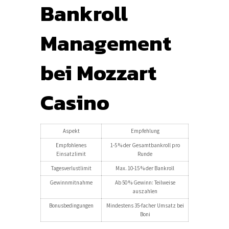
Bankroll
Management
bei Mozzart
Casino
Aspekt
Empfehlung
Empfohlenes
1-5 % der Gesamtbankroll pro
Einsatzlimit
Runde
Tagesverlustlimit
Max. 10-15 % der Bankroll
Gewinnmitnahme
Ab 50 % Gewinn: Teilweise
auszahlen
Bonusbedingungen
Mindestens 35-facher Umsatz bei
Boni