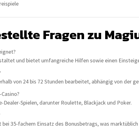
reispiele
estellte Fragen zu Magi
eignet?
estaltet und bietet umfangreiche Hilfen sowie einen Einsteige
?
nerhalb von 24 bis 72 Stunden bearbeitet, abhängig von der
e-Casino?
ve-Dealer-Spielen, darunter Roulette, Blackjack und Poker.
?
bei 35-fachem Einsatz des Bonusbetrags, was marktüblich i