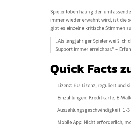
Spieler loben häufig den umfassenden
immer wieder erwähnt wird, ist die s
gibt es einzelne kritische Stimmen z
„Als langjähriger Spieler weiß ich
Support immer erreichbar.“ – Erfa
Quick Facts z
Lizenz: EU-Lizenz, reguliert und s
Einzahlungen: Kreditkarte, E-Wa
Auszahlungsgeschwindigkeit: 1-3
Mobile App: Nicht erforderlich, m