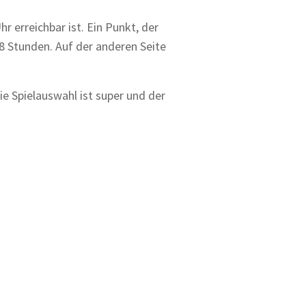
 erreichbar ist. Ein Punkt, der
8 Stunden. Auf der anderen Seite
ie Spielauswahl ist super und der