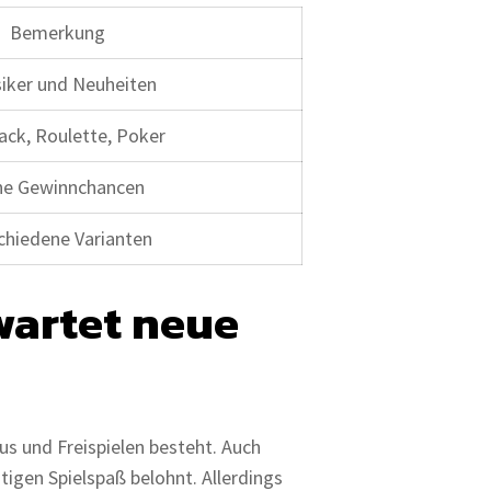
Bemerkung
siker und Neuheiten
ack, Roulette, Poker
e Gewinnchancen
chiedene Varianten
wartet neue
s und Freispielen besteht. Auch
gen Spielspaß belohnt. Allerdings