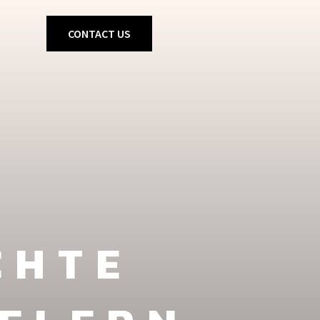
CONTACT US
CHTE