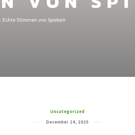
N VON SP
: Echte Stimmen von Spielern
Uncategorized
December 24, 2025