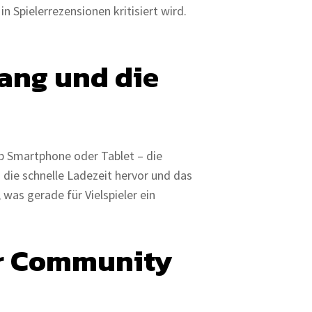
 Spielerrezensionen kritisiert wird.
gang und die
 Ob Smartphone oder Tablet – die
n die schnelle Ladezeit hervor und das
was gerade für Vielspieler ein
er Community