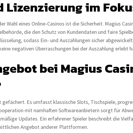
d Lizenzierung im Foku
r Wahl eines Online-Casinos ist die Sicherheit. Magius Casin
elbehörde, die den Schutz von Kundendaten und faire Spielb
üsselung, sodass Ein- und Auszahlungen sicher abgewickelt w
 keine negativen Überraschungen bei der Auszahlung erlebt h
angebot bei Magius Casi
?
it gefächert. Es umfasst klassische Slots, Tischspiele, progr
ooperation mit namhaften Softwareanbietern sorgt für Abwec
mäßige Updates. Ein erfahrener Spieler beschreibt die Vielfa
nittlichen Angebot anderer Plattformen.