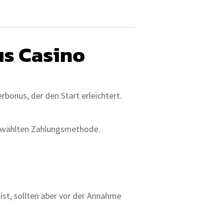
us Casino
rbonus, der den Start erleichtert.
 gewählten Zahlungsmethode.
st, sollten aber vor der Annahme