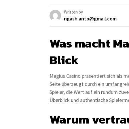
Written by
ngash.anto@gmail.com
Was macht Mag
Blick
Magius Casino präsentiert sich als m
Seite überzeugt durch ein umfangrei
Spieler, die Wert auf ein rundum zuv
Überblick und authentische Spielerm
Warum vertrau