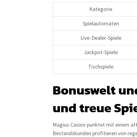
Kategorie
Spielautomaten
Live-Dealer-Spiele
Jackpot-Spiele
Tischspiele
Bonuswelt un
und treue Spi
Magius Casino punktet mit einem att
Bestandskunden profitieren von rege