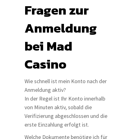
Fragen zur
Anmeldung
bei Mad
Casino
Wie schnell ist mein Konto nach der
Anmeldung aktiv?
In der Regel ist Ihr Konto innerhalb
von Minuten aktiv, sobald die
Verifizierung abgeschlossen und die
erste Einzahlung erfolgt ist.
Welche Dokumente benötige ich für