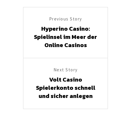
Previous Story
Hyperino Casino:
Spielinsel im Meer der
Online Casinos
Next Story
Volt Casino
Spielerkonto schnell
und sicher anlegen