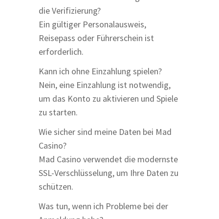
die Verifizierung?
Ein gültiger Personalausweis,
Reisepass oder Führerschein ist
erforderlich.
Kann ich ohne Einzahlung spielen?
Nein, eine Einzahlung ist notwendig,
um das Konto zu aktivieren und Spiele
zu starten.
Wie sicher sind meine Daten bei Mad
Casino?
Mad Casino verwendet die modernste
SSL-Verschlüsselung, um Ihre Daten zu
schützen.
Was tun, wenn ich Probleme bei der