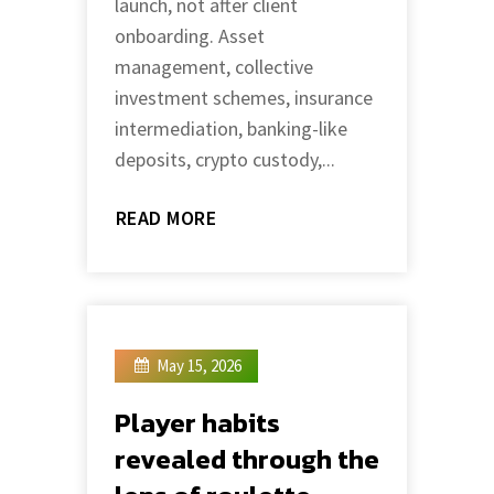
launch, not after client
onboarding. Asset
management, collective
investment schemes, insurance
intermediation, banking-like
deposits, crypto custody,...
READ MORE
May 15, 2026
Player habits
revealed through the