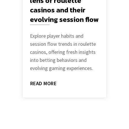
lens of roulette
casinos and their
evolving session flow
Explore player habits and
session flow trends in roulette
casinos, offering fresh insights
into betting behaviors and
evolving gaming experiences.
READ MORE