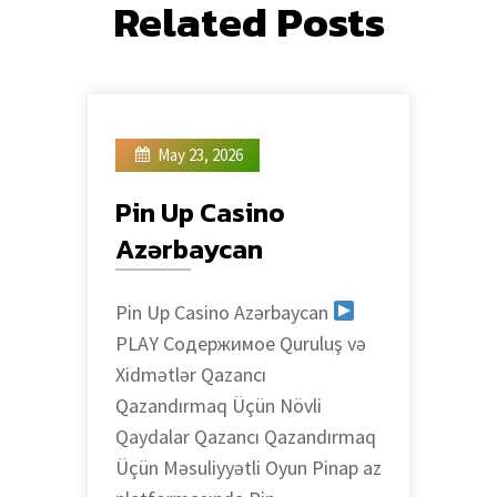
Related Posts
May 23, 2026
Pin Up Casino
Azərbaycan
Pin Up Casino Azərbaycan
PLAY Содержимое Quruluş və
Xidmətlər Qazancı
Qazandırmaq Üçün Növli
Qaydalar Qazancı Qazandırmaq
Üçün Məsuliyyətli Oyun Pinap az