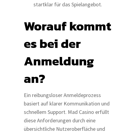
startklar für das Spielangebot.
Worauf kommt
es bei der
Anmeldung
an?
Ein reibungsloser Anmeldeprozess
basiert auf klarer Kommunikation und
schnellem Support. Mad Casino erfüllt
diese Anforderungen durch eine
übersichtliche Nutzeroberfläche und