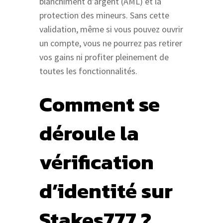
blanchiment d’argent (AML) et la
protection des mineurs. Sans cette
validation, même si vous pouvez ouvrir
un compte, vous ne pourrez pas retirer
vos gains ni profiter pleinement de
toutes les fonctionnalités.
Comment se
déroule la
vérification
d’identité sur
Stakes777 ?