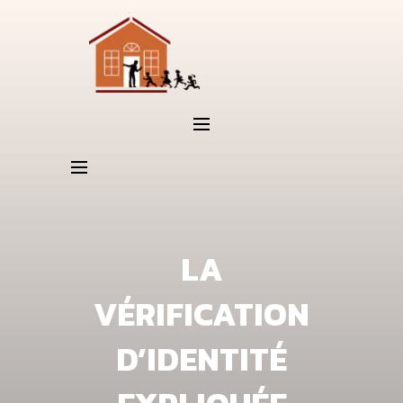
LA
VÉRIFICATION
D’IDENTITÉ