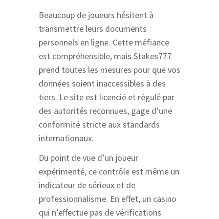
Beaucoup de joueurs hésitent à
transmettre leurs documents
personnels en ligne. Cette méfiance
est compréhensible, mais Stakes777
prend toutes les mesures pour que vos
données soient inaccessibles à des
tiers. Le site est licencié et régulé par
des autorités reconnues, gage d’une
conformité stricte aux standards
internationaux.
Du point de vue d’un joueur
expérimenté, ce contrôle est même un
indicateur de sérieux et de
professionnalisme. En effet, un casino
qui n’effectue pas de vérifications