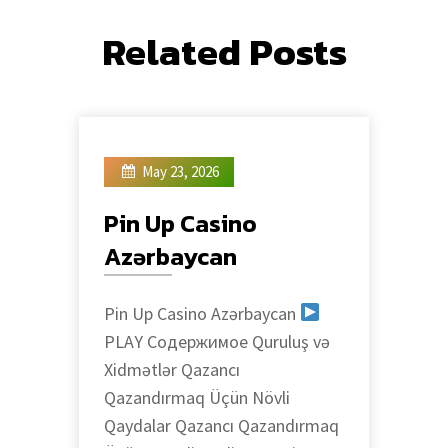
Related Posts
May 23, 2026
Pin Up Casino
Azərbaycan
Pin Up Casino Azərbaycan
PLAY Содержимое Quruluş və
Xidmətlər Qazancı
Qazandırmaq Üçün Növli
Qaydalar Qazancı Qazandırmaq