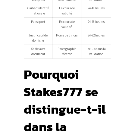
Carte d’identité
En cours de
24-48 heures
nationale
validité
Passeport
En cours de
24-48 heures
validité
Justificatif de
Moins de 3 mois
24-72 heures
domicile
Selfie avec
Photographie
Inclus dans la
document
récente
validation
Pourquoi
Stakes777 se
distingue-t-il
dans la