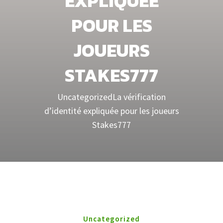
EXPLIQUÉE
POUR LES
JOUEURS
STAKES777
Uncategorized
La vérification
d’identité expliquée pour les joueurs
Stakes777
Uncategorized