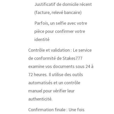
Justificatif de domicile récent
(facture, relevé bancaire)
Parfois, un selfie avec votre
pièce pour confirmer votre
identité
Contrôle et validation : Le service
de conformité de Stakes777
examine vos documents sous 24 à
72 heures. Il utilise des outils
automatisés et un contrôle
manuel pour vérifier leur
authenticité.
Confirmation finale : Une fois