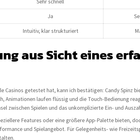
Sehr schnell
Ja
Se
Intuitiv, klar strukturiert
Ma
ung aus Sicht eines er
bile Casinos getestet hat, kann ich bestätigen: Candy Spinz 
hoch, Animationen laufen flüssig und die Touch-Bedienung rea
sel zwischen Spielen und das unkomplizierte Ein- und Auszah
speziellere Features oder eine größere App-Palette bieten, d
mance und Spielangebot. Für Gelegenheits- wie Freizeitspie
alten.