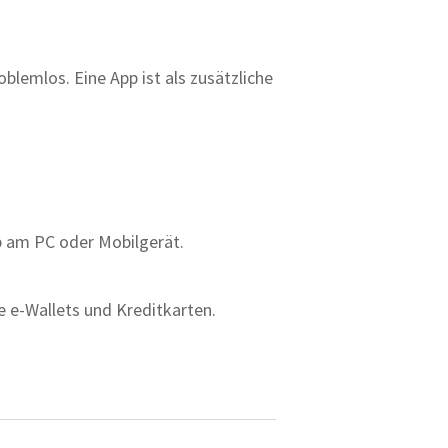
blemlos. Eine App ist als zusätzliche
b am PC oder Mobilgerät.
 e-Wallets und Kreditkarten.