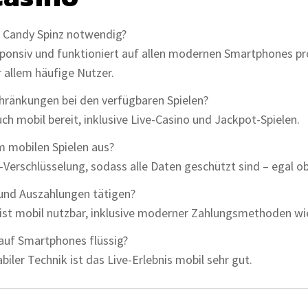
ei Candy Spinz notwendig?
esponsiv und funktioniert auf allen modernen Smartphones pro
r allem häufige Nutzer.
chränkungen bei den verfügbaren Spielen?
ch mobil bereit, inklusive Live-Casino und Jackpot-Spielen.
im mobilen Spielen aus?
erschlüsselung, sodass alle Daten geschützt sind – egal o
 und Auszahlungen tätigen?
st mobil nutzbar, inklusive moderner Zahlungsmethoden wie
 auf Smartphones flüssig?
iler Technik ist das Live-Erlebnis mobil sehr gut.