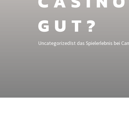
CASINO
GUT?
Uncategorized
Ist das Spielerlebnis bei C