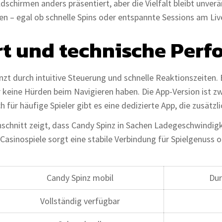
ldschirmen anders präsentiert, aber die Vielfalt bleibt unver
hten – egal ob schnelle Spins oder entspannte Sessions am Liv
t und technische Perf
nzt durch intuitive Steuerung und schnelle Reaktionszeiten
er keine Hürden beim Navigieren haben. Die App-Version ist 
h für häufige Spieler gibt es eine dedizierte App, die zusätz
schnitt zeigt, dass Candy Spinz in Sachen Ladegeschwindigke
-Casinospiele sorgt eine stabile Verbindung für Spielgenuss
Candy Spinz mobil
Dur
Vollständig verfügbar