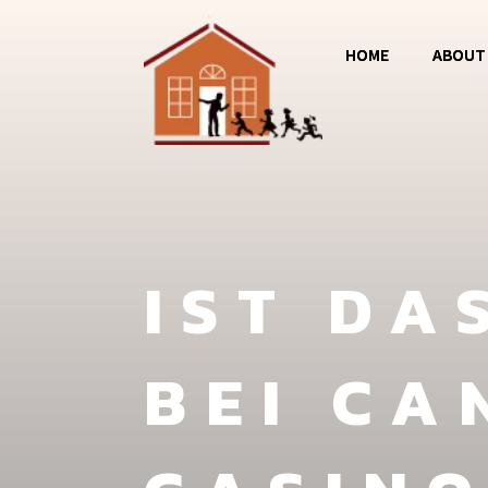
HOME
ABOUT
Magos
Jumba 
MCC
IST DA
BEI CA