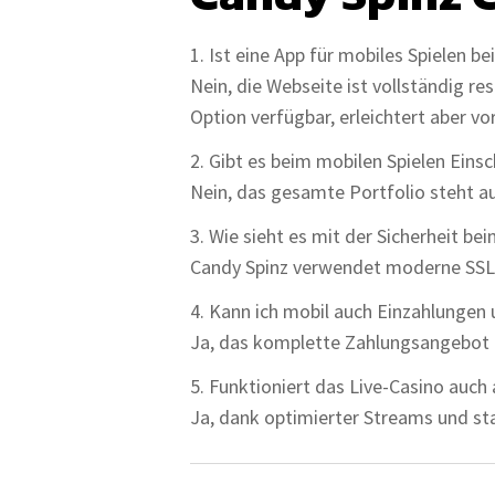
1. Ist eine App für mobiles Spielen b
Nein, die Webseite ist vollständig r
Option verfügbar, erleichtert aber vo
2. Gibt es beim mobilen Spielen Eins
Nein, das gesamte Portfolio steht au
3. Wie sieht es mit der Sicherheit be
Candy Spinz verwendet moderne SSL-V
4. Kann ich mobil auch Einzahlungen
Ja, das komplette Zahlungsangebot i
5. Funktioniert das Live-Casino auch
Ja, dank optimierter Streams und stab