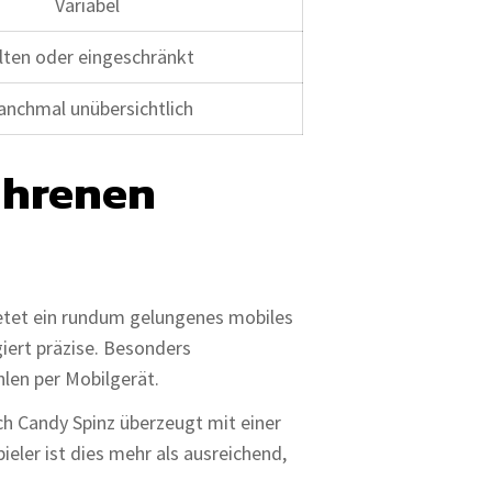
Variabel
lten oder eingeschränkt
nchmal unübersichtlich
fahrenen
bietet ein rundum gelungenes mobiles
giert präzise. Besonders
len per Mobilgerät.
och Candy Spinz überzeugt mit einer
ler ist dies mehr als ausreichend,