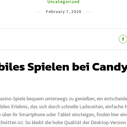
Uncategorized
February 7, 2026
iles Spielen bei Candy
t, Casino-Spiele bequem unterwegs zu genießen, ein entscheid
biles Erlebnis, das sich durch schnelle Ladezeiten, einfach
e über ihr Smartphone oder Tablet einsteigen, finden hier ei
chnitten ist. So bleibt die hohe Qualität der Desktop-Version