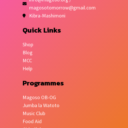
magosotomorrow@gmail.com
Kibra-Mashimoni
Quick Links
Shop
Blog
MCC
Help
Programmes
Magoso OB-OG
Jumba la Watoto
Music Club
Food Aid