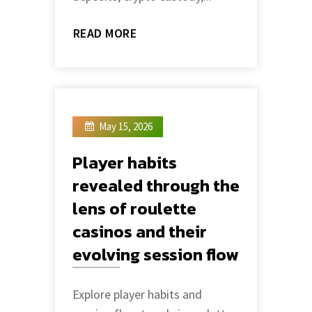
READ MORE
May 15, 2026
Player habits
revealed through the
lens of roulette
casinos and their
evolving session flow
Explore player habits and