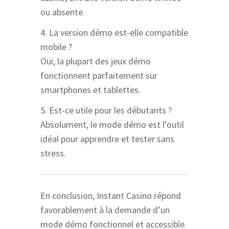
ou absente.
4. La version démo est-elle compatible
mobile ?
Oui, la plupart des jeux démo
fonctionnent parfaitement sur
smartphones et tablettes.
5. Est-ce utile pour les débutants ?
Absolument, le mode démo est l’outil
idéal pour apprendre et tester sans
stress.
En conclusion, Instant Casino répond
favorablement à la demande d’un
mode démo fonctionnel et accessible.