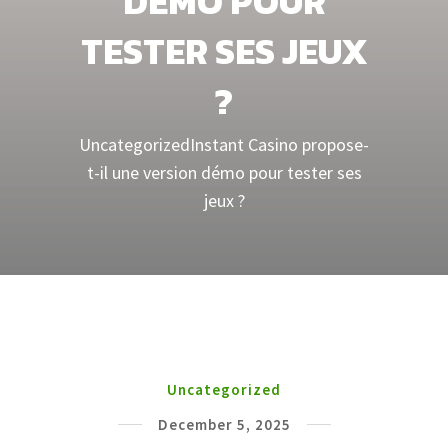
DÉMO POUR
TESTER SES JEUX
?
Uncategorized
Instant Casino propose-
t-il une version démo pour tester ses
jeux ?
Uncategorized
December 5, 2025