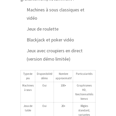
Machines à sous classiques et
vidéo
Jeux de roulette
Blackjack et poker vidéo
Jeux avec croupiers en direct
(version démo limitée)
Type de
Disponibilité
Nombre
Particularités
jeu
démo
approximatif
Machines
Oui
100+
Graphismes
à sous
HD,
fonctionnalités
bonus
Jeux de
Oui
20+
Règles
table
standard,
variantes