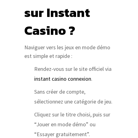
sur Instant
Casino ?
Naviguer vers les jeux en mode démo
est simple et rapide :
Rendez-vous sur le site officiel via
instant casino connexion
.
Sans créer de compte,
sélectionnez une catégorie de jeu.
Cliquez sur le titre choisi, puis sur
“Jouer en mode démo” ou
“Essayer gratuitement”.