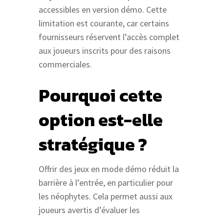
accessibles en version démo. Cette
limitation est courante, car certains
fournisseurs réservent l’accès complet
aux joueurs inscrits pour des raisons
commerciales.
Pourquoi cette
option est-elle
stratégique ?
Offrir des jeux en mode démo réduit la
barrière à l’entrée, en particulier pour
les néophytes. Cela permet aussi aux
joueurs avertis d’évaluer les