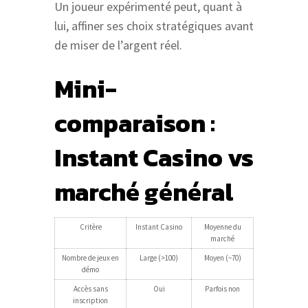
Un joueur expérimenté peut, quant à
lui, affiner ses choix stratégiques avant
de miser de l’argent réel.
Mini-
comparaison :
Instant Casino vs
marché général
Critère
Instant Casino
Moyenne du
marché
Nombre de jeux en
Large (>100)
Moyen (~70)
démo
Accès sans
Oui
Parfois non
inscription