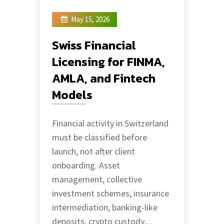
May 15, 2026
Swiss Financial
Licensing for FINMA,
AMLA, and Fintech
Models
Financial activity in Switzerland
must be classified before
launch, not after client
onboarding. Asset
management, collective
investment schemes, insurance
intermediation, banking-like
deposits, crypto custody,...