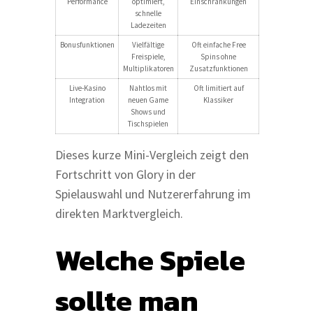
Performance
optimiert,
Einschränkungen
schnelle
Ladezeiten
Bonusfunktionen
Vielfältige
Oft einfache Free
Freispiele,
Spins ohne
Multiplikatoren
Zusatzfunktionen
Live-Kasino
Nahtlos mit
Oft limitiert auf
Integration
neuen Game
Klassiker
Shows und
Tischspielen
Dieses kurze Mini-Vergleich zeigt den
Fortschritt von Glory in der
Spielauswahl und Nutzererfahrung im
direkten Marktvergleich.
Welche Spiele
sollte man