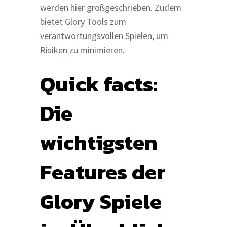
werden hier großgeschrieben. Zudem
bietet Glory Tools zum
verantwortungsvollen Spielen, um
Risiken zu minimieren.
Quick facts:
Die
wichtigsten
Features der
Glory Spiele