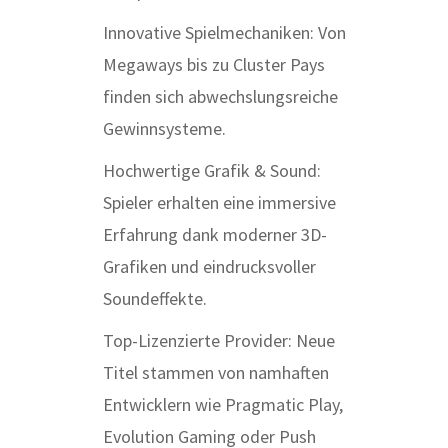
Innovative Spielmechaniken: Von
Megaways bis zu Cluster Pays
finden sich abwechslungsreiche
Gewinnsysteme.
Hochwertige Grafik & Sound:
Spieler erhalten eine immersive
Erfahrung dank moderner 3D-
Grafiken und eindrucksvoller
Soundeffekte.
Top-Lizenzierte Provider: Neue
Titel stammen von namhaften
Entwicklern wie Pragmatic Play,
Evolution Gaming oder Push