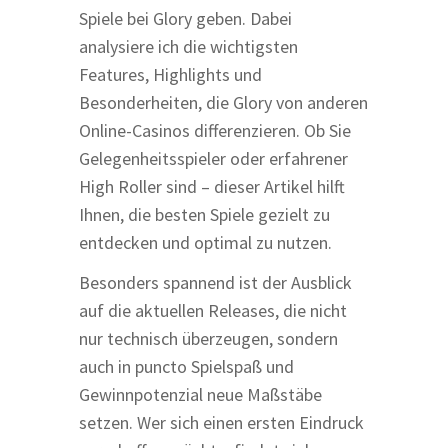
Spiele bei Glory geben. Dabei
analysiere ich die wichtigsten
Features, Highlights und
Besonderheiten, die Glory von anderen
Online-Casinos differenzieren. Ob Sie
Gelegenheitsspieler oder erfahrener
High Roller sind – dieser Artikel hilft
Ihnen, die besten Spiele gezielt zu
entdecken und optimal zu nutzen.
Besonders spannend ist der Ausblick
auf die aktuellen Releases, die nicht
nur technisch überzeugen, sondern
auch in puncto Spielspaß und
Gewinnpotenzial neue Maßstäbe
setzen. Wer sich einen ersten Eindruck