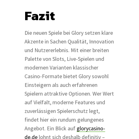
Fazit
Die neuen Spiele bei Glory setzen klare
Akzente in Sachen Qualität, Innovation
und Nutzererlebnis. Mit einer breiten
Palette von Slots, Live-Spielen und
modernen Varianten klassischer
Casino-Formate bietet Glory sowohl
Einsteigern als auch erfahrenen
Spielern attraktive Optionen. Wer Wert
auf Vielfalt, moderne Features und
zuverlässigen Spielerschutz legt,
findet hier ein rundum gelungenes
Angebot. Ein Blick auf
glorycasino-
de.de
lohnt sich deshalb definitiv –