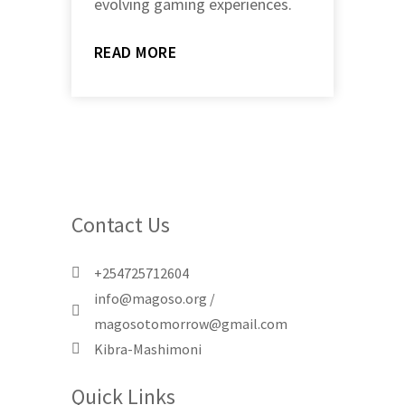
evolving gaming experiences.
READ MORE
Contact Us
+254725712604
info@magoso.org /
magosotomorrow@gmail.com
Kibra-Mashimoni
Quick Links