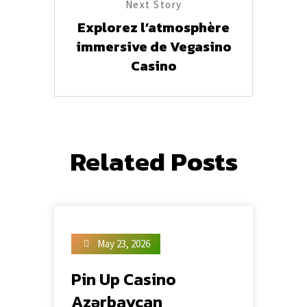
Next Story
Explorez l’atmosphère
immersive de Vegasino
Casino
Related Posts
May 23, 2026
Pin Up Casino
Azərbaycan