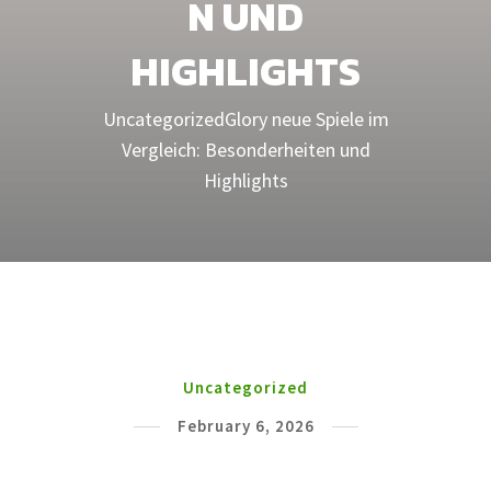
N UND
HIGHLIGHTS
Uncategorized
Glory neue Spiele im
Vergleich: Besonderheiten und
Highlights
Uncategorized
February 6, 2026