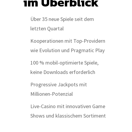
im Überblick
Über 35 neue Spiele seit dem
letzten Quartal
Kooperationen mit Top-Providern
wie Evolution und Pragmatic Play
100 % mobil-optimierte Spiele,
keine Downloads erforderlich
Progressive Jackpots mit
Millionen-Potenzial
Live-Casino mit innovativen Game
Shows und klassischem Sortiment