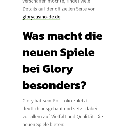
verschaffen möchte, findet viele
Details auf der offiziellen Seite von
glorycasino-de.de
.
Was macht die
neuen Spiele
bei Glory
besonders?
Glory hat sein Portfolio zuletzt
deutlich ausgebaut und setzt dabei
vor allem auf Vielfalt und Qualität. Die
neuen Spiele bieten: