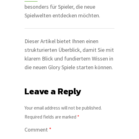
besonders für Spieler, die neue
Spielwelten entdecken möchten.
Dieser Artikel bietet Ihnen einen
strukturierten Überblick, damit Sie mit
klarem Blick und fundiertem Wissen in
die neuen Glory Spiele starten können.
Leave a Reply
Your email address will not be published.
Required fields are marked
*
Comment
*