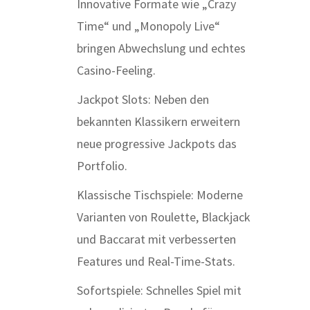
Innovative Formate wie „Crazy
Time“ und „Monopoly Live“
bringen Abwechslung und echtes
Casino-Feeling.
Jackpot Slots: Neben den
bekannten Klassikern erweitern
neue progressive Jackpots das
Portfolio.
Klassische Tischspiele: Moderne
Varianten von Roulette, Blackjack
und Baccarat mit verbesserten
Features und Real-Time-Stats.
Sofortspiele: Schnelles Spiel mit