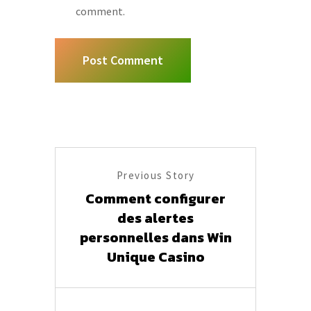
comment.
Previous Story
Comment configurer
des alertes
personnelles dans Win
Unique Casino