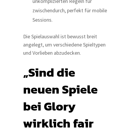
unkomplizierten Regeln für
zwischendurch, perfekt für mobile
Sessions.
Die Spielauswahl ist bewusst breit
angelegt, um verschiedene Spieltypen
und Vorlieben abzudecken.
„Sind die
neuen Spiele
bei Glory
wirklich fair