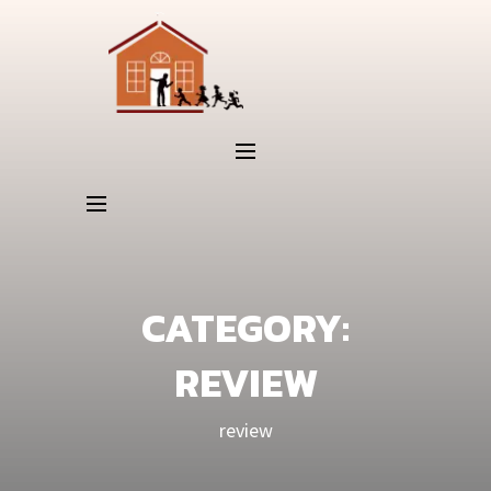
CATEGORY:
REVIEW
review