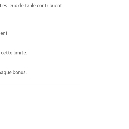
Les jeux de table contribuent
ent.
cette limite.
chaque bonus.