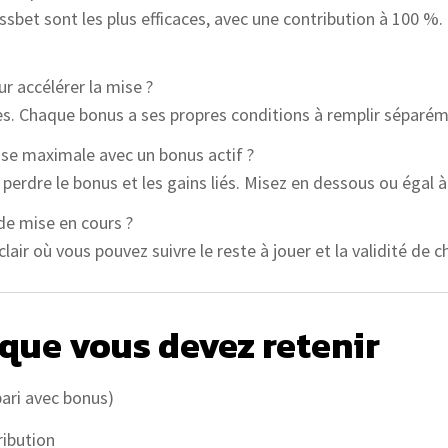
bet sont les plus efficaces, avec une contribution à 100 %. 
ur accélérer la mise ?
es. Chaque bonus a ses propres conditions à remplir séparém
 mise maximale avec un bonus actif ?
perdre le bonus et les gains liés. Misez en dessous ou égal à 
de mise en cours ?
air où vous pouvez suivre le reste à jouer et la validité de 
 que vous devez retenir
ari avec bonus)
ribution