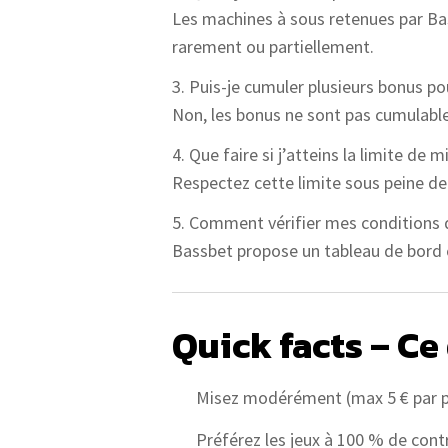
Les machines à sous retenues par Bass
rarement ou partiellement.
3. Puis-je cumuler plusieurs bonus po
Non, les bonus ne sont pas cumulabl
4. Que faire si j’atteins la limite de
Respectez cette limite sous peine de 
5. Comment vérifier mes conditions 
Bassbet propose un tableau de bord cl
Quick facts – Ce
Misez modérément (max 5 € par p
Préférez les jeux à 100 % de cont