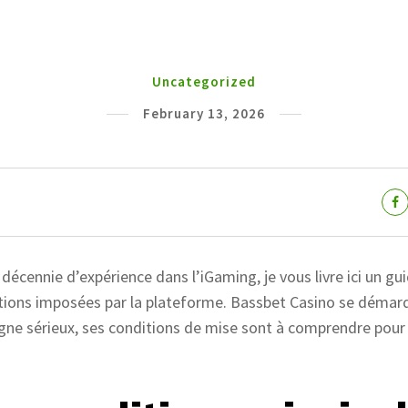
Uncategorized
February 13, 2026
écennie d’expérience dans l’iGaming, je vous livre ici un gu
tions imposées par la plateforme. Bassbet Casino se démar
ne sérieux, ses conditions de mise sont à comprendre pour é