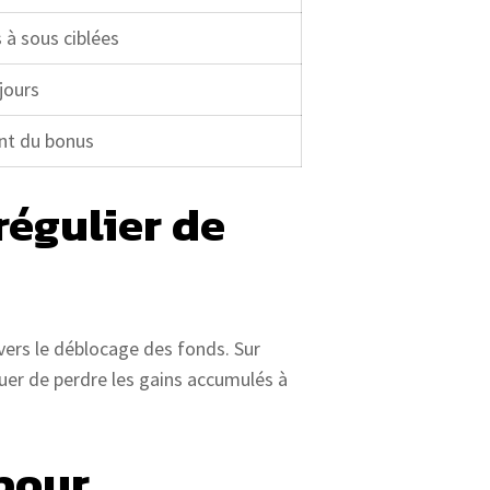
à sous ciblées
jours
nt du bonus
régulier de
vers le déblocage des fonds. Sur
squer de perdre les gains accumulés à
 pour