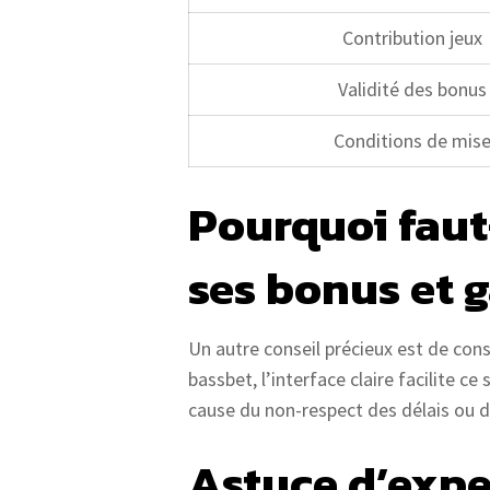
Contribution jeux
Validité des bonus
Conditions de mis
Pourquoi faut-
ses bonus et g
Un autre conseil précieux est de con
bassbet, l’interface claire facilite c
cause du non-respect des délais ou 
Astuce d’exper