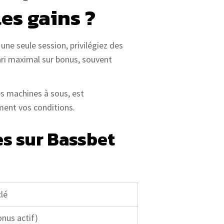
es gains ?
 une seule session, privilégiez des
ri maximal sur bonus, souvent
es machines à sous, est
ement vos conditions.
es sur Bassbet
clé
onus actif)