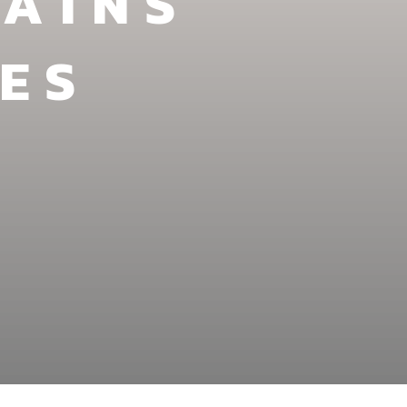
GAINS
ES