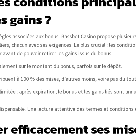
es conditions principal
es gains ?
s règles associées aux bonus. Bassbet Casino propose plusieur
ers, chacun avec ses exigences. Le plus crucial : les conditi
avant de pouvoir retirer les gains issus du bonus.
alement sur le montant du bonus, parfois sur le dépôt.
ribuent à 100 % des mises, d’autres moins, voire pas du tout
imitée : après expiration, le bonus et les gains liés sont annu
ndispensable. Une lecture attentive des termes et conditions
 efficacement ses mis