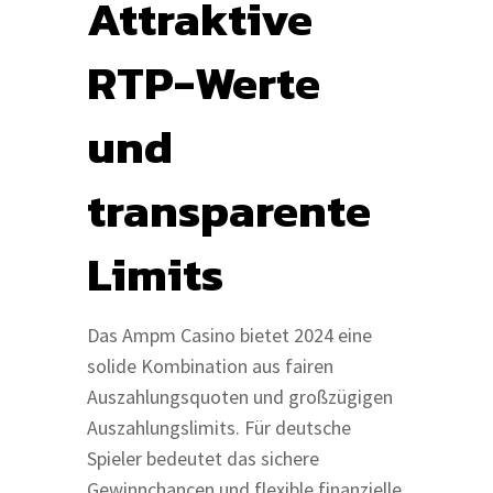
Attraktive
RTP-Werte
und
transparente
Limits
Das Ampm Casino bietet 2024 eine
solide Kombination aus fairen
Auszahlungsquoten und großzügigen
Auszahlungslimits. Für deutsche
Spieler bedeutet das sichere
Gewinnchancen und flexible finanzielle