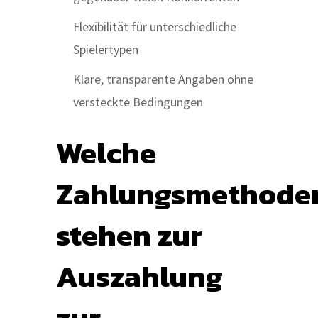
Flexibilität für unterschiedliche
Spielertypen
Klare, transparente Angaben ohne
versteckte Bedingungen
Welche
Zahlungsmethode
stehen zur
Auszahlung
zur