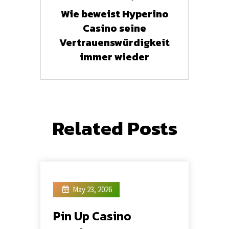
Wie beweist Hyperino
Casino seine
Vertrauenswürdigkeit
immer wieder
Related Posts
May 23, 2026
Pin Up Casino