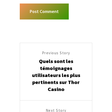
Previous Story
Quels sont les
témoignages
utilisateurs les plus
pertinents sur Thor
Casino
Next Story