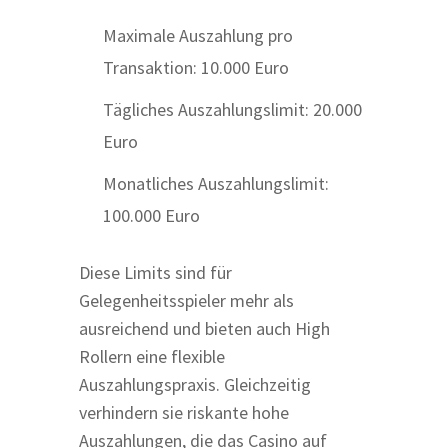
Maximale Auszahlung pro
Transaktion: 10.000 Euro
Tägliches Auszahlungslimit: 20.000
Euro
Monatliches Auszahlungslimit:
100.000 Euro
Diese Limits sind für
Gelegenheitsspieler mehr als
ausreichend und bieten auch High
Rollern eine flexible
Auszahlungspraxis. Gleichzeitig
verhindern sie riskante hohe
Auszahlungen, die das Casino auf