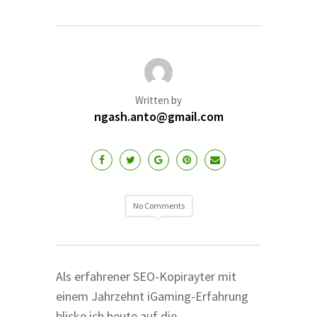
Written by
ngash.anto@gmail.com
No Comments
Als erfahrener SEO-Kopirayter mit
einem Jahrzehnt iGaming-Erfahrung
blicke ich heute auf die