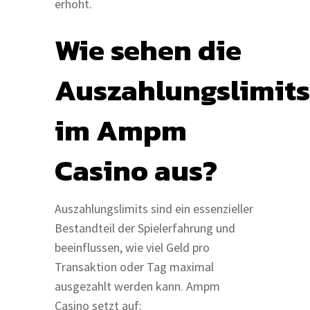
erhöht.
Wie sehen die
Auszahlungslimits
im Ampm
Casino aus?
Auszahlungslimits sind ein essenzieller
Bestandteil der Spielerfahrung und
beeinflussen, wie viel Geld pro
Transaktion oder Tag maximal
ausgezahlt werden kann. Ampm
Casino setzt auf: