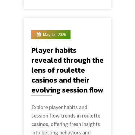
May 15, 2026
Player habits
revealed through the
lens of roulette
casinos and their
evolving session flow
Explore player habits and
session flow trends in roulette
casinos, offering fresh insights
into betting behaviors and