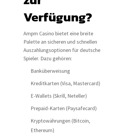
Verfügung?
Ampm Casino bietet eine breite
Palette an sicheren und schnellen
Auszahlungsoptionen für deutsche
Spieler. Dazu gehören:
Banküberweisung
Kreditkarten (Visa, Mastercard)
E-Wallets (Skrill, Neteller)
Prepaid-Karten (Paysafecard)
Kryptowährungen (Bitcoin,
Ethereum)