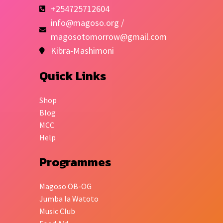
+254725712604
info@magoso.org /
magosotomorrow@gmail.com
Kibra-Mashimoni
Quick Links
Shop
Blog
MCC
Help
Programmes
Magoso OB-OG
Jumba la Watoto
Music Club