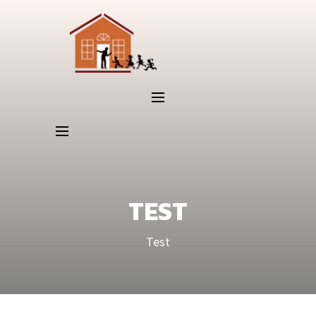
TEST
Test